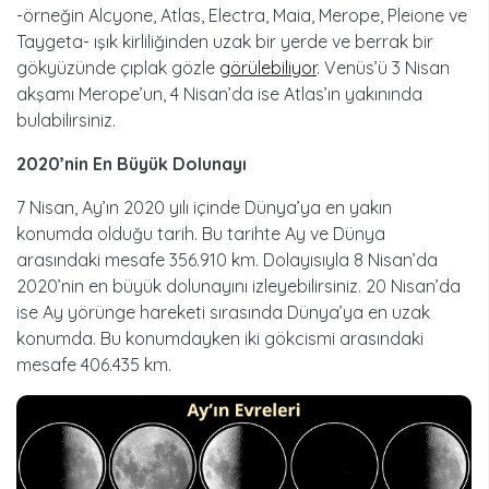
-örneğin Alcyone, Atlas, Electra, Maia, Merope, Pleione ve
Taygeta- ışık kirliliğinden uzak bir yerde ve berrak bir
gökyüzünde çıplak gözle
görülebiliyor
. Venüs’ü 3 Nisan
akşamı Merope’un, 4 Nisan’da ise Atlas’ın yakınında
bulabilirsiniz.
2020’nin En Büyük Dolunayı
7 Nisan, Ay’ın 2020 yılı içinde Dünya’ya en yakın
konumda olduğu tarih. Bu tarihte Ay ve Dünya
arasındaki mesafe 356.910 km. Dolayısıyla 8 Nisan’da
2020’nin en büyük dolunayını izleyebilirsiniz. 20 Nisan’da
ise Ay yörünge hareketi sırasında Dünya’ya en uzak
konumda. Bu konumdayken iki gökcismi arasındaki
mesafe 406.435 km.