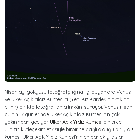
Nisan ayı gökyüzü fotoğrafçılığına ilgi duyanlara Venüs
ve Ülker Açık Yıldız Kümesi’ni (Yedi Kız Kardeş olarak da
bilinir) birlikte fotoğraflama imkânı sunuyor. Venüs nisan
ayının ilk günlerinde Ülker Açık Yıldız Kümesi’nin çok
yakınından geçiyor.
Ülker Açık Yıldız Kümesi
binlerce
yıldızın kütleçekim etkisiyle birbirine bağlı olduğu bir yıldız
kümesi. Ülker Açık Yıldız Kümesi’nin en parlak yıldızları