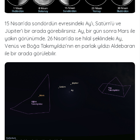
15 Nisan’da sondördün evresindeki Ay’ı, Satürn’ü ve
Jüpiter’i bir arada görebilirsiniz. Ay, bir gün sonra Mars ile
yakın görünümde. 26 Nisan’da ise hilal şeklindeki Ay,
Venüs ve Boğa Takımyıldızı’nın en parlak yıldızı Aldebaran
ile bir arada görülebilir.