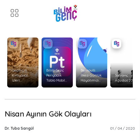
Geçmişin
Bilim Genç
Bernoulli
Kimyasal
Periyodik
İlkesi Günlük
Satranç
İzleri:
Tablo Mobil
Hayatımızı
Ağustos 2026
Arkeolojide
Uygulaması
Nasıl Etkiler?
Kararlı
Yenilendi!
İzotop
Analizleri
Nisan Ayının Gök Olayları
Dr. Tuba Sarıgül
01 / 04 / 2020