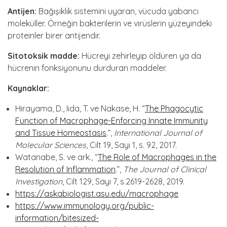
Antijen:
Bağışıklık sistemini uyaran, vücuda yabancı
moleküller. Örneğin bakterilerin ve virüslerin yüzeyindeki
proteinler birer antijendir.
Sitotoksik madde:
Hücreyi zehirleyip öldüren ya da
hücrenin fonksiyonunu durduran maddeler.
Kaynaklar:
Hirayama, D., Iida, T. ve Nakase, H. “
The Phagocytic
Function of Macrophage-Enforcing Innate Immunity
and Tissue Homeostasis
.”,
International Journal of
Molecular Sciences
, Cilt 19, Sayı 1, s. 92, 2017.
Watanabe, S. ve ark., “
The Role of Macrophages in the
Resolution of Inflammation
.”,
The Journal of Clinical
Investigation
, Cilt 129, Sayı 7, s.2619-2628, 2019.
https://askabiologist.asu.edu/macrophage
https://www.immunology.org/public-
information/bitesized-