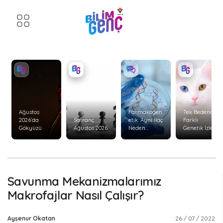
Ağustos
Farmakogen
Tek Bedende
2026’da
Satranç
etik: Aynı İlaç
Farklı
Gökyüzü
Ağustos 2026
Neden
Genetik İzler:
Herkeste
Kimerizm
Aynı Etkiyi
Göstermiyor
?
Savunma Mekanizmalarımız
Makrofajlar Nasıl Çalışır?
Ayşenur Okatan
26 / 07 / 2022