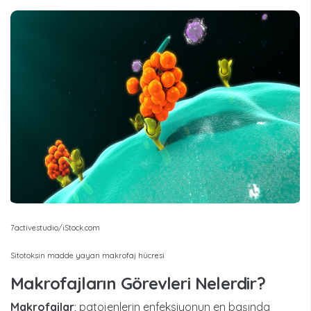
7activestudio/iStock.com
Sitotoksin madde yayan makrofaj hücresi
Makrofajların Görevleri Nelerdir?
Makrofajlar
; patojenlerin enfeksiyonun en başında