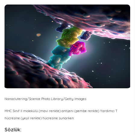
Nanoclutering/Science Photo Library/Getty Images
MHC Sınıf II molekülü (mavi renkte) antijeni (pembe renkte) Yardımcı T
hücresine (yeşil renkte) hücresine sunarken.
Sözlük: