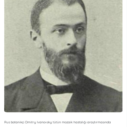
Rus botanikçi Dmitry Ivanovsky tütün mozaik hastalığı araştırmasında