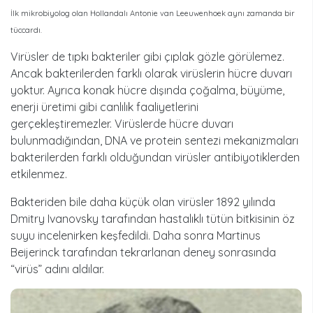
İlk mikrobiyolog olan Hollandalı Antonie van Leeuwenhoek aynı zamanda bir
tüccardı.
Virüsler de tıpkı bakteriler gibi çıplak gözle görülemez.
Ancak bakterilerden farklı olarak virüslerin hücre duvarı
yoktur. Ayrıca konak hücre dışında çoğalma, büyüme,
enerji üretimi gibi canlılık faaliyetlerini
gerçekleştiremezler. Virüslerde hücre duvarı
bulunmadığından, DNA ve protein sentezi mekanizmaları
bakterilerden farklı olduğundan virüsler antibiyotiklerden
etkilenmez.
Bakteriden bile daha küçük olan virüsler 1892 yılında
Dmitry Ivanovsky tarafından hastalıklı tütün bitkisinin öz
suyu incelenirken keşfedildi. Daha sonra Martinus
Beijerinck tarafından tekrarlanan deney sonrasında
“virüs” adını aldılar.