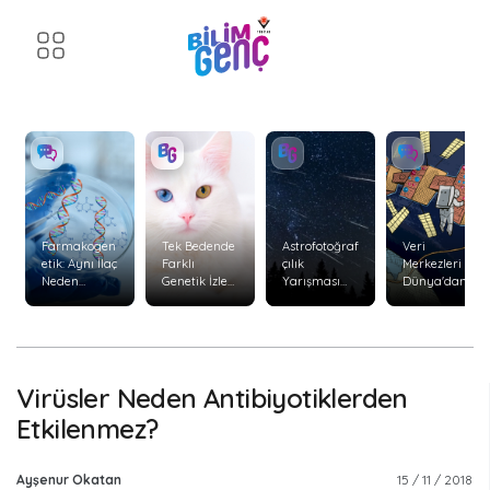
Farmakogen
Tek Bedende
Astrofotoğraf
Veri
etik: Aynı İlaç
Farklı
çılık
Merkezleri
Neden
Genetik İzler:
Yarışması
Dünya'dan
Herkeste
Kimerizm
Başvuruları
Uzaya
Aynı Etkiyi
Başladı
Taşınabilir
Göstermiyor
mi?
?
Virüsler Neden Antibiyotiklerden
Etkilenmez?
Ayşenur Okatan
15 / 11 / 2018