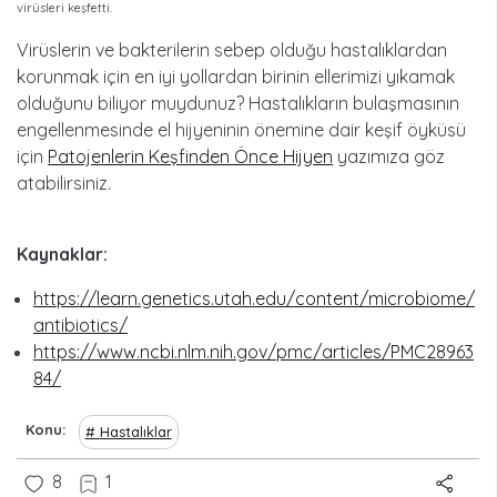
virüsleri keşfetti.
Virüslerin ve bakterilerin sebep olduğu hastalıklardan
korunmak için en iyi yollardan birinin ellerimizi yıkamak
olduğunu biliyor muydunuz? Hastalıkların bulaşmasının
engellenmesinde el hijyeninin önemine dair keşif öyküsü
için
Patojenlerin Keşfinden Önce Hijyen
yazımıza göz
atabilirsiniz.
Kaynaklar:
https://learn.genetics.utah.edu/content/microbiome/
antibiotics/
https://www.ncbi.nlm.nih.gov/pmc/articles/PMC28963
84/
Konu
Hastalıklar
8
1