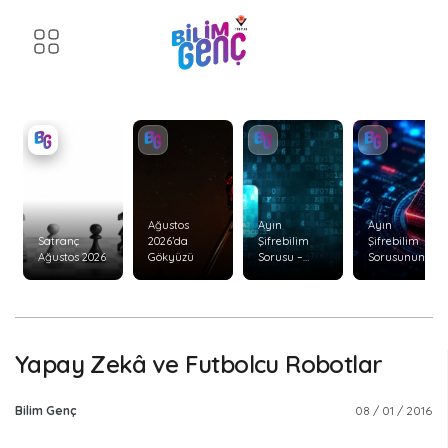
Ağustos
Ayın
Ayın
Satranç
2026’da
Şifrebilim
Şifrebilim
Ağustos 2026
Gökyüzü
Sorusu –
Sorusunun
Ağustos 2026
Cevabı –
Temmuz
2026
Yapay Zekâ ve Futbolcu Robotlar
Bilim Genç
08 / 01 / 2016