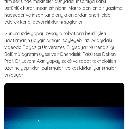
film serisinde makineler dünyada insanlığa karşı
üstünlük kurar, insan zihinlerini Matrix denilen bir yazılıma
hapseder ve insan tarlalarıyla onlardan enerji elde
ederek kendi devamlılıklarını sağlarlar.
Günümüzde yapay zekâyla robotlara belirli işleri
yaptırmanın yaygınlaştığını söyleyebiliriz. Aşağıdaki
videoda Boğaziçi Üniversitesi Bilgisayar Mühendisliği
Bölümü öğretim üyesi ve Mühendislik Fakültesi Dekanı
Prof. Dr. Levent Akın yapay zekâ ve robot teknolojileri
üzerine yaptıkları çalışmaları ve katıldıkları yarışmaları
anlatıyor.