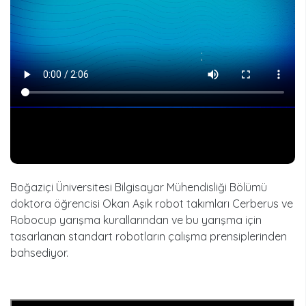
Boğaziçi Üniversitesi Bilgisayar Mühendisliği Bölümü
doktora öğrencisi Okan Aşık robot takımları Cerberus ve
Robocup yarışma kurallarından ve bu yarışma için
tasarlanan standart robotların çalışma prensiplerinden
bahsediyor.