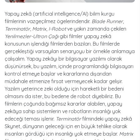
Yapay zekâ (artificial intelligence/AI) bilim kurgu
filmlerinin vazgeçilmez ögelerindendir.
Blade Runner
,
Terminatör
,
Matrix
,
I-Robot
ve yakın zamanda çekilen
Yenilmezler-Ultron Çağı
gibi filmler yapay zekâ
konusunun işlendiği filmlerden bazıları. Bu filmlerde
gerçekleştiği varsayılan senaryoyu bir örnekle anlamaya
çalışalım. Yapay zekâyı bir bilgisayar yazılımı olarak
düşünürsek, bu yazılım, içinde programlandığı bilgisayarı
kontrol etmeye başlar ve kararlarına dışarıdan
müdahale etmenize fırsat vermeyecek kadar gelişir.
Yazılım yeterince zeki olduğu için hareketli bir bedeni
olmasını da ister, bu bedene de robot diyebiliriz. Bu
filmlerin çoğunda bağımsız kararlar alabilen, yapay
zekâya sahip sistemlerin ve robotların insanlığı yok
edeceği teması işlenir.
Terminatör
filmindeki yapay zekâ
Skynet, dünyanın geleceği için en büyük tehlike olarak
insanları gördüğü için insanlığı yok etmeye başlar.
Matrix