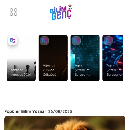
Ağustos
Ayın
Ayın
Satranç
2026’da
Şifrebilim
Şifrebilim
Ağustos 2026
Gökyüzü
Sorusu –
Sorusunun
Ağustos 2026
Cevabı –
Temmuz
2026
Popüler Bilim Yazısı
•
26/08/2025