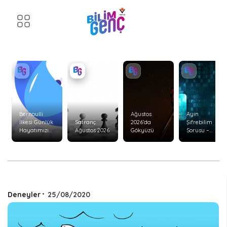
Bernoulli
Ağustos
Ayın
İlkesi Günlük
Satranç
2026’da
Şifrebilim
Hayatımızı
Ağustos 2026
Gökyüzü
Sorusu –
Nasıl Etkiler?
Ağustos 2026
Deneyler
•
25/08/2020