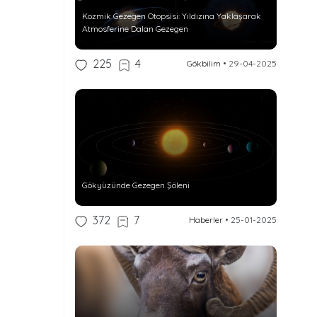
Kozmik Gezegen Otopsisi: Yıldızına Yaklaşarak
Atmosferine Dalan Gezegen
225
4
Gökbilim
•
29-04-2025
Gökyüzünde Gezegen Şöleni
372
7
Haberler
•
25-01-2025