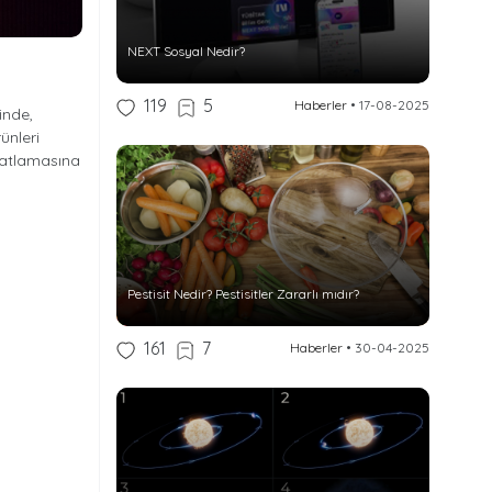
NEXT Sosyal Nedir?
119
5
Haberler
•
17-08-2025
inde,
ünleri
 patlamasına
Pestisit Nedir? Pestisitler Zararlı mıdır?
161
7
Haberler
•
30-04-2025