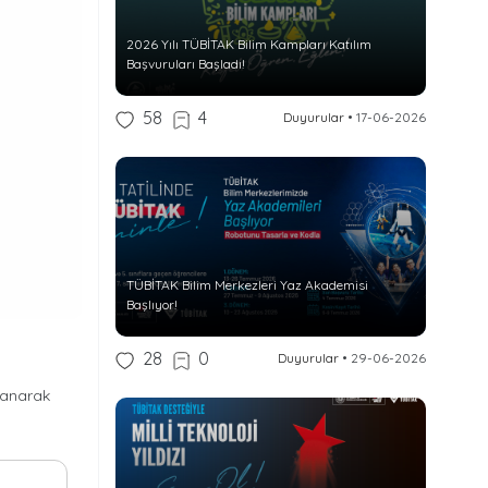
2026 Yılı TÜBİTAK Bilim Kampları Katılım
Başvuruları Başladı!
58
4
Duyurular
•
17-06-2026
TÜBİTAK Bilim Merkezleri Yaz Akademisi
Başlıyor!
28
0
Duyurular
•
29-06-2026
lanarak