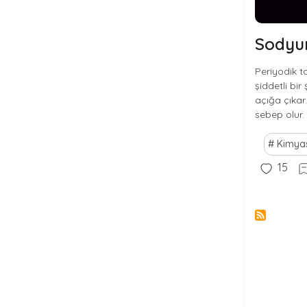
Sodyum
Periyodik t
şiddetli bir
açığa çıkar
sebep olur.
Kimya
15