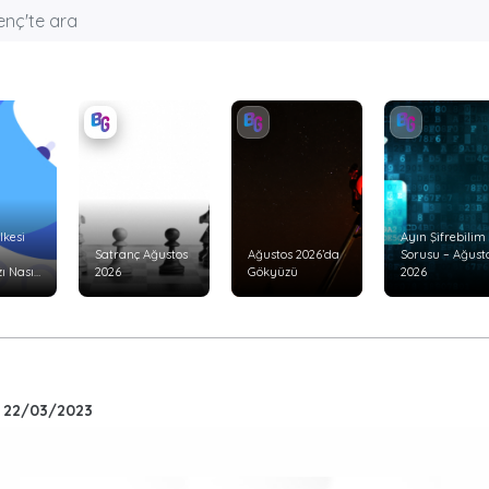
lkesi
Ayın Şifrebilim
Satranç Ağustos
Ağustos 2026’da
Sorusu – Ağust
ı Nasıl
2026
Gökyüzü
2026
•
22/03/2023