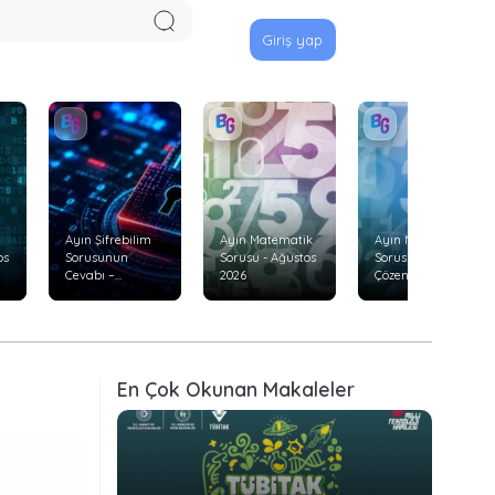
Giriş yap
Ayın Şifrebilim
Ayın Matematik
Ayın Matematik
os
Sorusunun
Sorusu - Ağustos
Sorusunu Doğru
Cevabı –
2026
Çözenler –
Temmuz 2026
Temmuz 2026
En Çok Okunan Makaleler