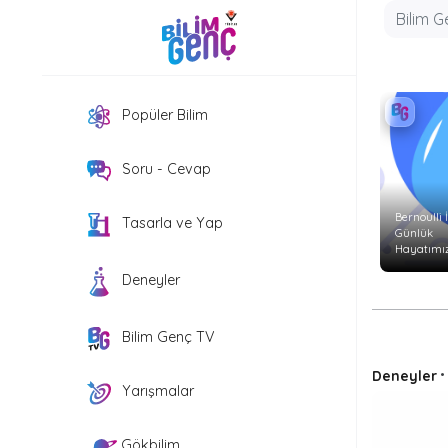
Popüler Bilim
Soru - Cevap
Bernoulli İ
Tasarla ve Yap
Günlük
Hayatımız
Etkiler?
Deneyler
Bilim Genç TV
Deneyler
Yarışmalar
Gökbilim