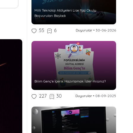
Milli Teknoloji Atölyeleri Lise Yaz Okulu
Başvuruları Başladı
55
6
Duyurular
•
30-06-2026
Bilim Genç’e İçerik Hazırlamak İster misiniz?
227
30
Duyurular
•
08-09-2025