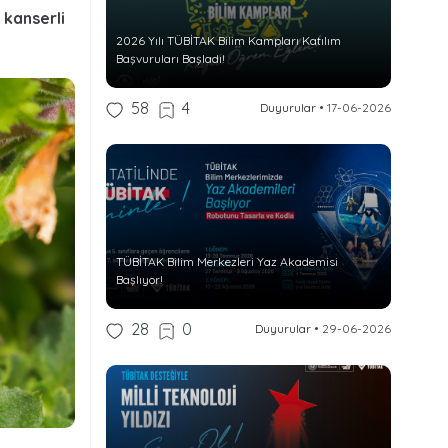
 kanserli
2026 Yılı TÜBİTAK Bilim Kampları Katılım
Başvuruları Başladı!
58
4
Duyurular
•
17-06-2026
TÜBİTAK Bilim Merkezleri Yaz Akademisi
Başlıyor!
28
0
Duyurular
•
29-06-2026