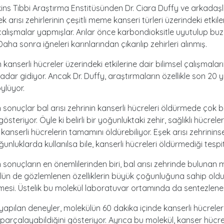
ins Tıbbi Araştırma Enstitüsünden Dr. Ciara Duffy ve arkadaşl
ek arısı zehirlerinin çeşitli meme kanseri türleri üzerindeki etkileriy
alışmalar yapmışlar. Arılar önce karbondioksitle uyutulup buz
aha sonra iğneleri karınlarından çıkarılıp zehirleri alınmış.
n kanserli hücreler üzerindeki etkilerine dair bilimsel çalışmaları
kadar gidiyor. Ancak Dr. Duffy, araştırmaların özellikle son 20 y
öylüyor.
n sonuçlar bal arısı zehrinin kanserli hücreleri öldürmede çok b
steriyor. Öyle ki belirli bir yoğunluktaki zehir, sağlıklı hücrele
anserli hücrelerin tamamını öldürebiliyor. Eşek arısı zehrinins
unluklarda kullanılsa bile, kanserli hücreleri öldürmediği tespit
 sonuçların en önemlilerinden biri, bal arısı zehrinde bulunan me
ülün de gözlemlenen özelliklerin büyük çoğunluğuna sahip ol
lmesi. Üstelik bu molekül laboratuvar ortamında da sentezleneb
e yapılan deneyler, molekülün 60 dakika içinde kanserli hücreleri
rçalayabildiğini gösteriyor. Ayrıca bu molekül, kanser hücrel