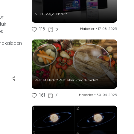
NEXT Sosyal Nedir?
gun
dair
119
5
Haberler
•
17-08-2025
r.
makaleden
Pestisit Nedir? Pestisitler Zararlı mıdır?
161
7
Haberler
•
30-04-2025