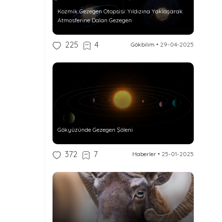
Kozmik Gezegen Otopsisi: Yıldızına Yaklaşarak
Atmosferine Dalan Gezegen
225
4
Gökbilim
•
29-04-2025
Gökyüzünde Gezegen Şöleni
372
7
Haberler
•
25-01-2025