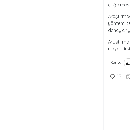
çoğalmasın
Araştırmac
yöntemi te
deneyler y
Araştırma i
ulaşabilirsi
Konu
12