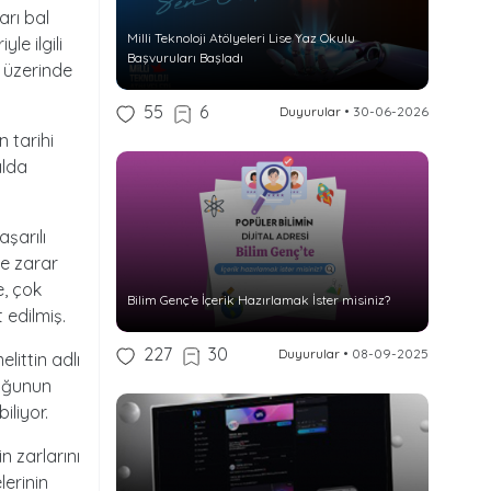
arı bal
Milli Teknoloji Atölyeleri Lise Yaz Okulu
le ilgili
Başvuruları Başladı
 üzerinde
55
6
Duyurular
•
30-06-2026
n tarihi
ılda
aşarılı
re zarar
e, çok
Bilim Genç’e İçerik Hazırlamak İster misiniz?
 edilmiş.
227
30
Duyurular
•
08-09-2025
littin adlı
duğunun
iliyor.
n zarlarını
erinin