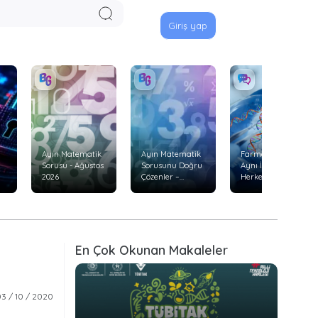
Giriş yap
Ayın Matematik
Ayın Matematik
Farmakogenetik:
Sorusu - Ağustos
Sorusunu Doğru
Aynı İlaç Neden
2026
Çözenler –
Herkeste Aynı
Temmuz 2026
Etkiyi
Göstermiyor?
En Çok Okunan Makaleler
3 / 10 / 2020