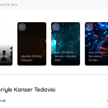
Ayın Şifrebilim
Ayın Şifrebilim
ğustos
Ağustos 2026’da
Sorusu – Ağustos
Sorusunun
Gökyüzü
2026
Cevabı –
Temmuz 2026
hriyle Kanser Tedavisi
 Ocak
0