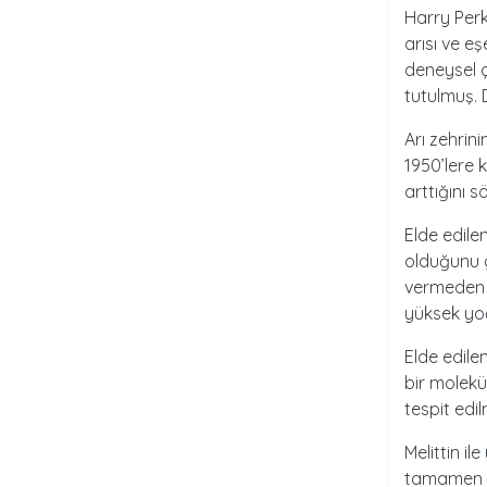
Harry Perk
arısı ve eş
deneysel ç
tutulmuş. D
Arı zehrini
1950’lere 
arttığını s
Elde edile
olduğunu gö
vermeden k
yüksek yoğ
Elde edilen
bir molek
tespit edi
Melittin il
tamamen pa