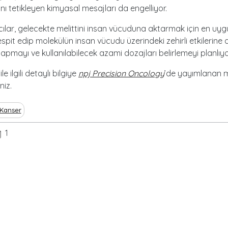
ı tetikleyen kimyasal mesajları da engelliyor.
ılar, gelecekte melittini insan vücuduna aktarmak için en uy
spit edip molekülün insan vücudu üzerindeki zehirli etkilerine 
apmayı ve kullanılabilecek azami dozajları belirlemeyi planlıyo
le ilgili detaylı bilgiye
npj Precision Oncology
’de yayımlanan 
niz.
Kanser
1