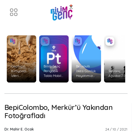
Geçmişin
Bilim Genç
Bernoulli
Kimyasal
Periyodik
İlkesi Günlük
Satranç
İzleri:
Tablo Mobil
Hayatımızı
Ağustos 2026
Arkeolojide
Uygulaması
Nasıl Etkiler?
Kararlı
Yenilendi!
İzotop
Analizleri
BepiColombo, Merkür’ü Yakından
Fotoğrafladı
Dr. Mahir E. Ocak
24 / 10 / 2021