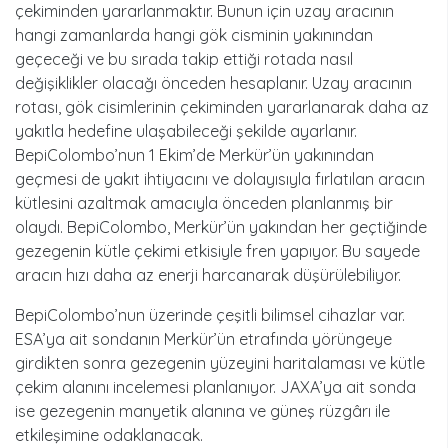
çekiminden yararlanmaktır. Bunun için uzay aracının
hangi zamanlarda hangi gök cisminin yakınından
geçeceği ve bu sırada takip ettiği rotada nasıl
değişiklikler olacağı önceden hesaplanır. Uzay aracının
rotası, gök cisimlerinin çekiminden yararlanarak daha az
yakıtla hedefine ulaşabileceği şekilde ayarlanır.
BepiColombo’nun 1 Ekim’de Merkür’ün yakınından
geçmesi de yakıt ihtiyacını ve dolayısıyla fırlatılan aracın
kütlesini azaltmak amacıyla önceden planlanmış bir
olaydı. BepiColombo, Merkür’ün yakından her geçtiğinde
gezegenin kütle çekimi etkisiyle fren yapıyor. Bu sayede
aracın hızı daha az enerji harcanarak düşürülebiliyor.
BepiColombo’nun üzerinde çeşitli bilimsel cihazlar var.
ESA’ya ait sondanın Merkür’ün etrafında yörüngeye
girdikten sonra gezegenin yüzeyini haritalaması ve kütle
çekim alanını incelemesi planlanıyor. JAXA’ya ait sonda
ise gezegenin manyetik alanına ve güneş rüzgârı ile
etkileşimine odaklanacak.