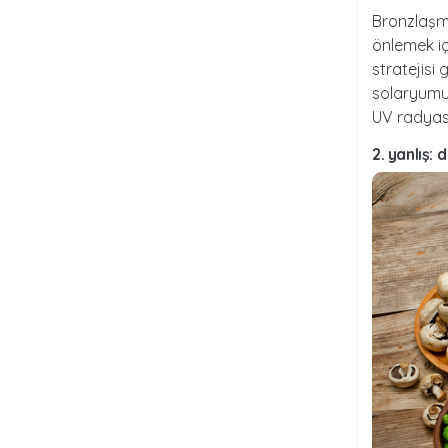
Bronzlaşma
önlemek iç
stratejisi 
solaryumun
UV radyasy
2. yanlış