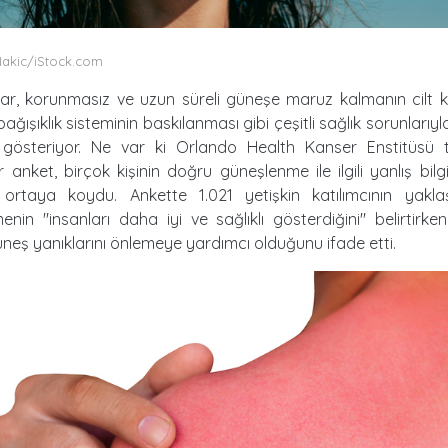
Nakic/iStock.com
ar, korunmasız ve uzun süreli güneşe maruz kalmanın cilt ka
ağışıklık sisteminin baskılanması gibi çeşitli sağlık sorunlarıyl
gösteriyor. Ne var ki Orlando Health Kanser Enstitüsü 
r anket, birçok kişinin doğru güneşlenme ile ilgili yanlış bilg
ortaya koydu. Ankette 1.021 yetişkin katılımcının yaklaş
nin "insanları daha iyi ve sağlıklı gösterdiğini" belirtirke
neş yanıklarını önlemeye yardımcı olduğunu ifade etti.