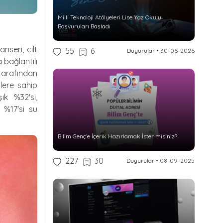
Milli Teknoloji Atölyeleri Lise Yaz Okulu
Başvuruları Başladı
nseri, cilt
55
6
Duyurular
•
30-06-2026
a bağlantılı
tarafından
ilere sahip
ık %32'si,
n %17'si su
Bilim Genç’e İçerik Hazırlamak İster misiniz?
227
30
Duyurular
•
08-09-2025