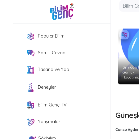
Popüler Bilim
Soru - Cevap
Bernoulli İ
Tasarla ve Yap
Günlük
Hayatımız
Etkiler?
Deneyler
Bilim Genç TV
Güneşle
Yarışmalar
Cansu Aydın
Gökbilim