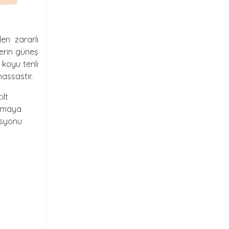
len zararlı
lerin güneş
koyu tenli
hassastır.
ilt
aşmaya
asyonu