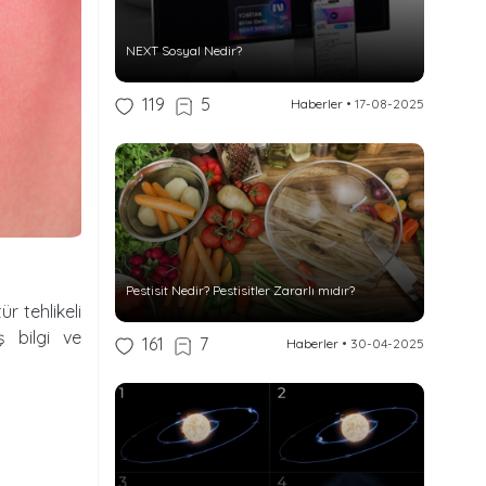
NEXT Sosyal Nedir?
119
5
Haberler
•
17-08-2025
Pestisit Nedir? Pestisitler Zararlı mıdır?
r tehlikeli
ş bilgi ve
161
7
Haberler
•
30-04-2025