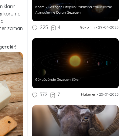
ıklarını
Kozmik Gezegen Otopsisi: Yıldızına Yaklaşarak
Atmosferine Dalan Gezegen
ığı koruma
ya
225
4
Gökbilim
•
29-04-2025
 her zaman
gerekir!
Gökyüzünde Gezegen Şöleni
372
7
Haberler
•
25-01-2025