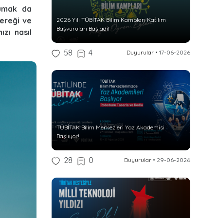
rumak da
ereği ve
2026 Yılı TÜBİTAK Bilim Kampları Katılım
Başvuruları Başladı!
ızı nasıl
58
4
Duyurular
•
17-06-2026
TÜBİTAK Bilim Merkezleri Yaz Akademisi
Başlıyor!
28
0
Duyurular
•
29-06-2026