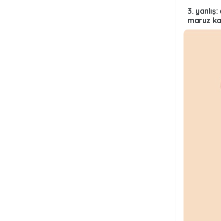
3. yanlış: daha koyu ten rengine sahip kişiler doğal olarak zararlı güneş işınlarına
maruz ka