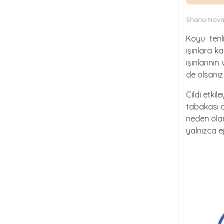
Shana Nova
Koyu tenli
ışınlara k
ışınlarını
de olsanız 
Cildi etki
tabakası o
neden ola
yalnızca e