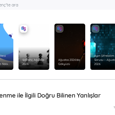
lkesi
Ayın Şifrebilim
Satranç Ağustos
Ağustos 2026’da
Sorusu – Ağust
ı Nasıl
2026
Gökyüzü
2026
nme ile İlgili Doğru Bilinen Yanlışlar