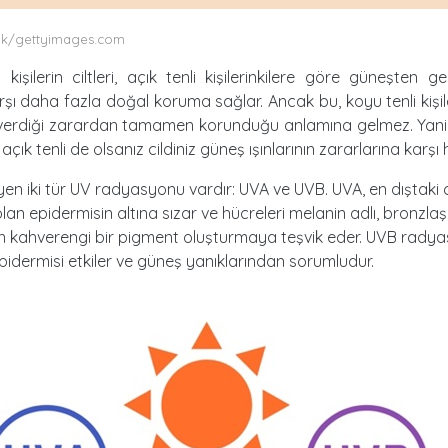
k/gettyimages.com
 kişilerin ciltleri, açık tenli kişilerinkilere göre güneşten ge
arşı daha fazla doğal koruma sağlar. Ancak bu, koyu tenli kişi
n verdiği zarardan tamamen korunduğu anlamına gelmez. Yani 
açık tenli de olsanız cildiniz güneş ışınlarının zararlarına karşı 
leyen iki tür UV radyasyonu vardır: UVA ve UVB. UVA, en dıştaki c
lan epidermisin altına sızar ve hücreleri melanin adlı, bronzl
n kahverengi bir pigment oluşturmaya teşvik eder. UVB rady
pidermisi etkiler ve güneş yanıklarından sorumludur.