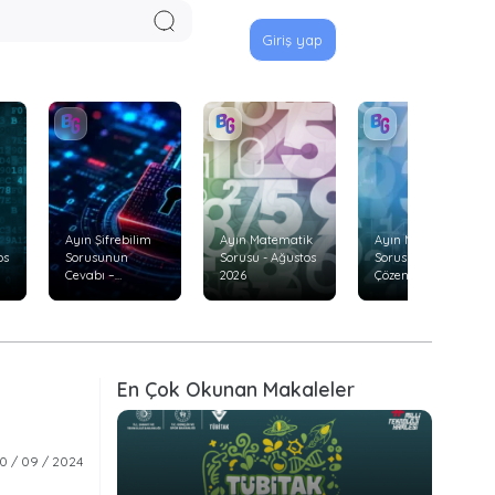
Giriş yap
Ayın Şifrebilim
Ayın Matematik
Ayın Matematik
os
Sorusunun
Sorusu - Ağustos
Sorusunu Doğru
Cevabı –
2026
Çözenler –
Temmuz 2026
Temmuz 2026
En Çok Okunan Makaleler
10 / 09 / 2024