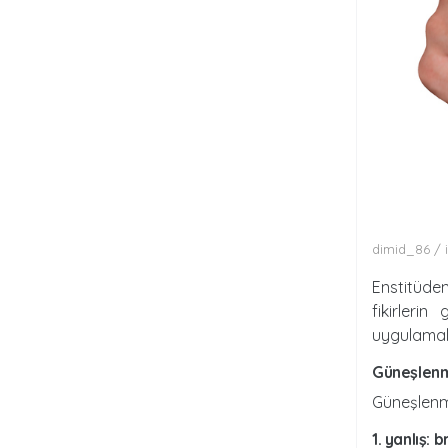
dimid_86 / 
Enstitüden
fikirleri
uygulamala
güneşlenm
Güneşlenme 
1. yanlış