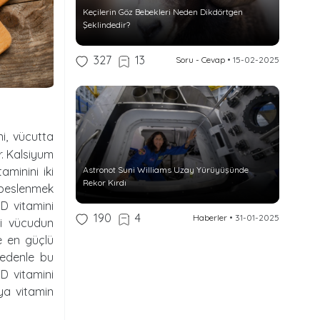
Keçilerin Göz Bebekleri Neden Dikdörtgen
Şeklindedir?
327
13
Soru - Cevap
•
15-02-2025
ni, vücutta
r. Kalsiyum
Astronot Suni Williams Uzay Yürüyüşünde
aminini iki
Rekor Kırdı
e beslenmek
 D vitamini
190
4
Haberler
•
31-01-2025
ri vücudun
de en güçlü
nedenle bu
 D vitamini
eya vitamin