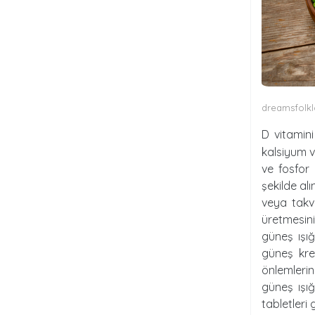
dreamsfolkl
D vitamini
kalsiyum v
ve fosfor 
şekilde al
veya takvi
üretmesin
güneş ışığ
güneş kre
önlemlerin
güneş ışığ
tabletleri 