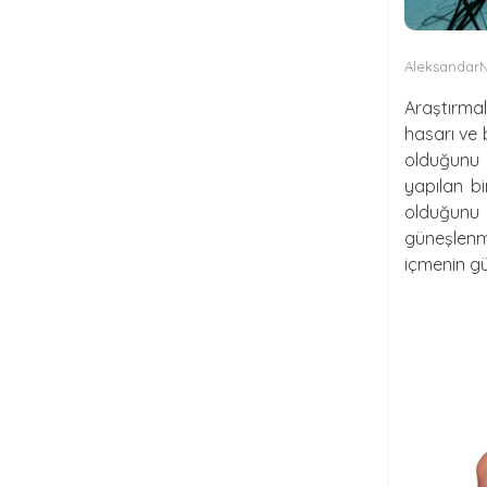
Aleksandar
Araştırmal
hasarı ve b
olduğunu 
yapılan bi
olduğunu 
güneşlenme
içmenin gü