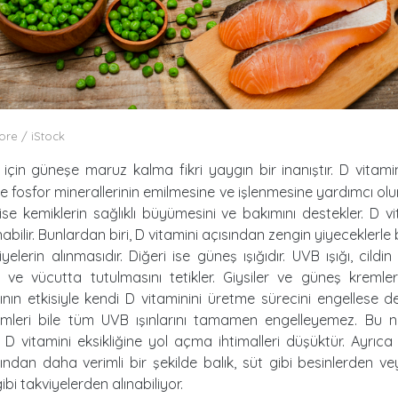
ore / iStock
 için güneşe maruz kalma fikri yaygın bir inanıştır. D vitami
e fosfor minerallerinin emilmesine ve işlenmesine yardımcı olu
ise kemiklerin sağlıklı büyümesini ve bakımını destekler. D vit
ınabilir. Bunlardan biri, D vitamini açısından zengin yiyeceklerl
yelerin alınmasıdır. Diğeri ise güneş ışığıdır. UVB ışığı, cildin
i ve vücutta tutulmasını tetikler. Giysiler ve güneş kremle
ının etkisiyle kendi D vitaminini üretme sürecini engellese 
mleri bile tüm UVB ışınlarını tamamen engelleyemez. Bu 
 D vitamini eksikliğine yol açma ihtimalleri düşüktür. Ayrıca
ından daha verimli bir şekilde balık, süt gibi besinlerden v
gibi takviyelerden alınabiliyor.