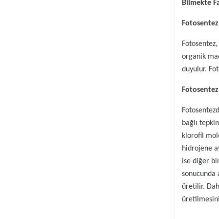
Bilmekte F
Fotosentez
Fotosentez
organik mad
duyulur. Fot
Fotosentez 
Fotosentezd
bağlı tepkim
klorofil mo
hidrojene ay
ise diğer b
sonucunda 
üretilir. D
üretilmesin