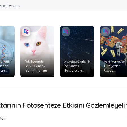
enetik:
Tek Bedende
Astrofotoğrafçılık
Veri Merkezleri
 Neden
Farklı Genetik
Yarışması
Dünya'dan
Aynı
İzler: Kimerizm
Başvuruları
Uzaya
Başladı
Taşınabilir mi?
yor?
ktarının Fotosenteze Etkisini Gözlemleyel
tan