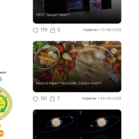
NEXT Sosyal Nedir?
119
5
Haberler
•
17-08-2025
Pestisit Nedir? Pestisitler Zararlı mıdır?
161
7
Haberler
•
30-04-2025