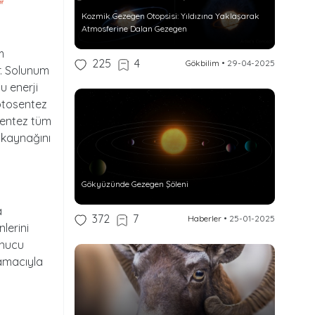
Kozmik Gezegen Otopsisi: Yıldızına Yaklaşarak
Atmosferine Dalan Gezegen
m
225
4
Gökbilim
•
29-04-2025
r. Solunum
u enerji
Fotosentez
osentez tüm
i kaynağını
Gökyüzünde Gezegen Şöleni
a
372
7
Haberler
•
25-01-2025
nlerini
onucu
 amacıyla