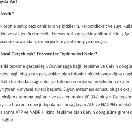
ayda Var!
 Nedir?
,
klorofile sahip bazı canlıların ve bitkilerin, karbondioksit ve suyu kul
de ve oksijen üretmesidir. Fotosentezin gerçekleşebilmesi için ışığa i
osentez sırasında ışık enerjisi kimyasal enerjiye d
ö
nüşür.
Nasıl Gerçekleşir? Fotosentez Tepkimeleri Neler?
e iki tepkime gerçekleşir. Bunlar ışığa bağlı tepkime
ve Calvin d
ö
ngüs
ede, ışığı oluşturan parçacıklar olan fotonlar bitkinin yaprağına ulaş
lekülü tarafından soğurulur ve fotonun enerjisi su molekülünü oksijen
rıştıran kimyasal süreci başlatır. Suyun ayrış
mas
ı sonucu oluşan oks
)
ir oksijen atomuna bağlanır ve oksijen molekülü (O
oluşur. Bu tepki
2
ayrı
ca h
ücrenin enerji depolamasını sağlayan ATP ve NADPH moleküll
aha sonra ATP ve NADPH, ikinci tepkime olan Ca
lvin d
ö
ngüsüne girerek
i sağlar.