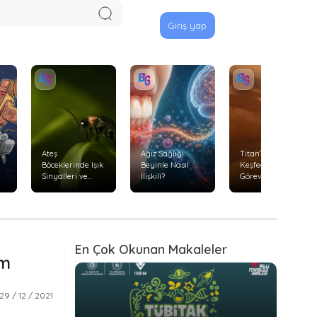
Giriş yap
Ateş
Ağız Sağlığı
Titan’ı Uçarak
Böceklerinde Işık
Beyinle Nasıl
Keşfedecek
Sinyalleri ve
İlişkili?
Görev: Dragonfly
Avlanma
Davranışları
En Çok Okunan Makaleler
im
29 / 12 / 2021