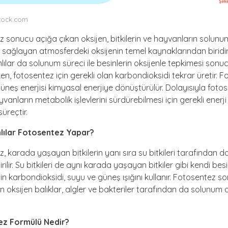
tock.com
 sonucu açığa çıkan oksijen, bitkilerin ve hayvanların solunu
sağlayan atmosferdeki oksijenin temel kaynaklarından biridi
ılar da solunum süreci ile besinlerin oksijenle tepkimesi sonuc
en, fotosentez için gerekli olan karbondioksidi tekrar üretir. 
 güneş enerjisi kimyasal enerjiye dönüştürülür. Dolayısıyla fot
yvanların metabolik işlevlerini sürdürebilmesi için gerekli enerj
üreçtir.
lılar Fotosentez Yapar?
, karada yaşayan bitkilerin yanı sıra su bitkileri tarafından d
rilir. Su bitkileri de aynı karada yaşayan bitkiler gibi kendi besi
in karbondioksidi, suyu ve güneş ışığını kullanır. Fotosentez s
n oksijen balıklar, algler ve bakteriler tarafından da solunum
ez Formülü Nedir?