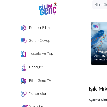
Popüler Bilim
Soru - Cevap
Farmakog
Tasarla ve Yap
Aynı İlaç
Herkeste 
Etkiyi
Deneyler
Göstermi
Bilim Genç TV
Işık Mi
Yarışmalar
Ayşenur Oka
Gökbilim