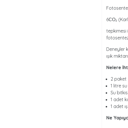
Fotosente
6СО₂ (Karb
tepkimesi 
fotosentezi
Deneyler k
ışık miktar
Nelere İh
2 paket 
1 litre su
Su bitki
1 adet 
1 adet ı
Ne Yapıy