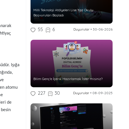
Milli Teknoloji Atölyeleri Lise Yaz Okulu
Başvuruları Başladı
lanarak
55
6
Duyurular
•
30-06-2026
htiyaç
üdür. Işığa
tığında,
Bilim Genç’e İçerik Hazırlamak İster misiniz?
 ve
ijen atomu
227
30
Duyurular
•
08-09-2025
me
eri de
 besin