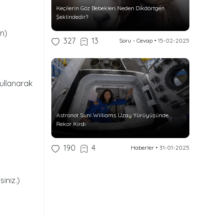
Keçilerin Göz Bebekleri Neden Dikdörtgen
Şeklindedir?
en)
327
13
Soru - Cevap
•
15-02-2025
i
kullanarak
Astronot Suni Williams Uzay Yürüyüşünde
Rekor Kırdı
190
4
Haberler
•
31-01-2025
iniz.)