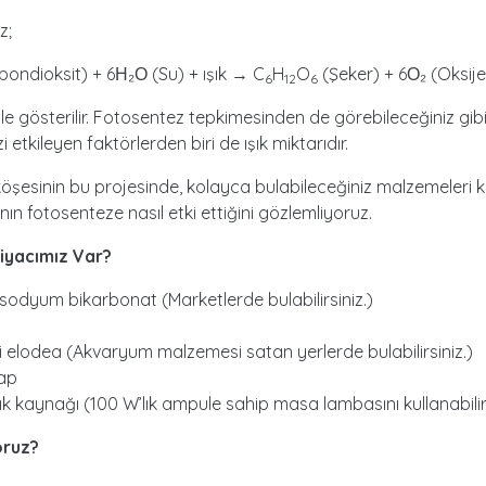
z;
ondioksit) + 6Н₂О (Su) + ışık → C
H
O
(Şeker) + 6О₂ (Oksij
6
12
6
ile gösterilir. Fotosentez tepkimesinden de görebileceğiniz gib
 etkileyen faktörlerden biri de ışık miktarıdır.
öşesinin bu projesinde, kolayca bulabileceğiniz malzemeleri 
ının fotosenteze nasıl etki ettiğini gözlemliyoruz.
tiyacımı
z Var?
sodyum bikarbonat (Marketlerde bulabilirsiniz.)
si elodea (Akvaryum malzemesi satan yerlerde bulabilirsiniz.)
kap
şık kaynağı (100 W’lık ampule sahip masa lambasını kullanabilirs
oruz?