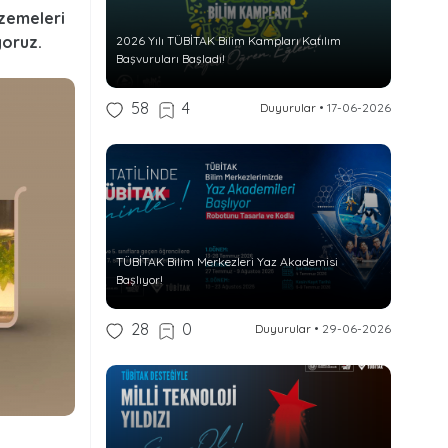
zemeleri
iyoruz.
2026 Yılı TÜBİTAK Bilim Kampları Katılım
Başvuruları Başladı!
58
4
Duyurular
•
17-06-2026
TÜBİTAK Bilim Merkezleri Yaz Akademisi
Başlıyor!
28
0
Duyurular
•
29-06-2026