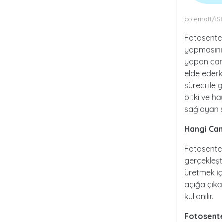
colematt/iS
Fotosentez
yapmasını 
yapan canl
elde ederk
süreci ile
bitki ve ha
sağlayan s
Hangi Can
Fotosentez
gerçekleşti
üretmek iç
açığa çıka
kullanılır.
Fotosent