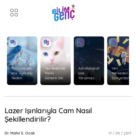
Farmakogen
Tek Bedende
Astrofotoğraf
Veri
etik: Aynı İlaç
Farklı
çılık
Merkezleri
Neden
Genetik İzler:
Yarışması
Dünya'dan
Herkeste
Kimerizm
Başvuruları
Uzaya
Aynı Etkiyi
Başladı
Taşınabilir
Göstermiyor
mi?
?
Lazer Işınlarıyla Cam Nasıl
Şekillendirilir?
Dr. Mahir E. Ocak
17 / 05 / 2017