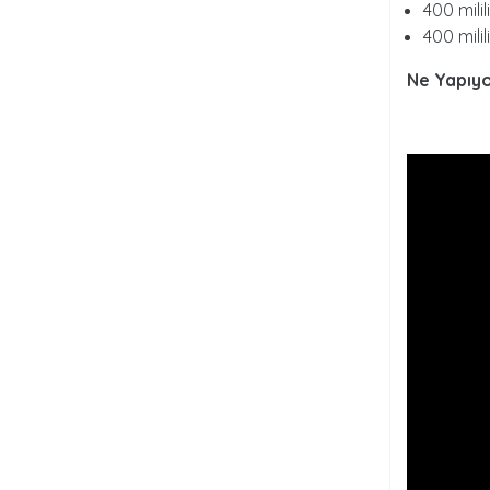
400 milil
400 milil
Ne Yapıy