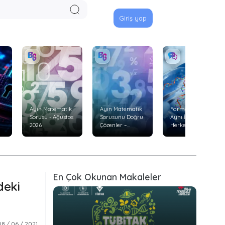
Giriş yap
Ayın Matematik
Ayın Matematik
Farmakogenetik:
Sorusu - Ağustos
Sorusunu Doğru
Aynı İlaç Neden
2026
Çözenler –
Herkeste Aynı
Temmuz 2026
Etkiyi
Göstermiyor?
En Çok Okunan Makaleler
deki
08 / 06 / 2021