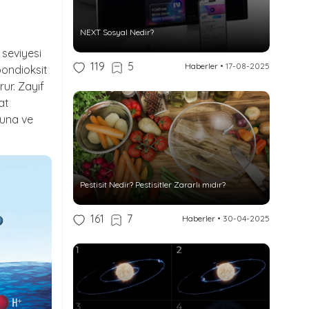
NEXT Sosyal Nedir?
seviyesi
119
5
Haberler
•
17-08-2025
bondioksit
ur. Zayıf
at
nuna ve
Pestisit Nedir? Pestisitler Zararlı mıdır?
161
7
Haberler
•
30-04-2025