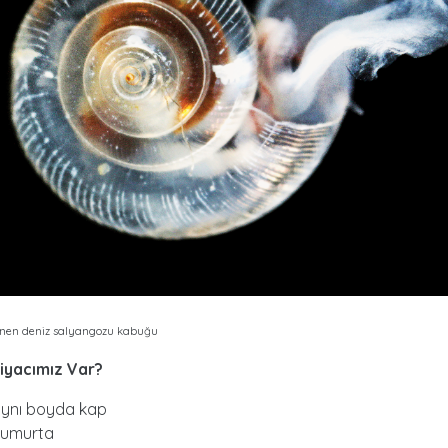
nen deniz salyangozu kabuğu
tiyacımı
z Var?
aynı boyda kap
yumurta