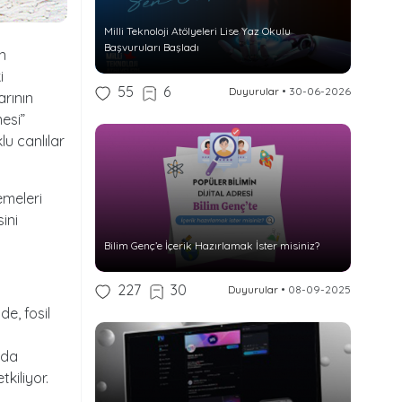
Milli Teknoloji Atölyeleri Lise Yaz Okulu
Başvuruları Başladı
an
i
55
6
Duyurular
•
30-06-2026
rının
esi”
u canlılar
emeleri
ini
Bilim Genç’e İçerik Hazırlamak İster misiniz?
227
30
Duyurular
•
08-09-2025
e, fosil
rda
kiliyor.