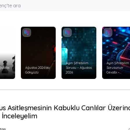
Ayın Şifrebilim
Ayın Şifrebilim
ğustos
Ağustos 2026’da
Sorusu – Ağustos
Sorusunun
Gökyüzü
2026
Cevabı –
Temmuz 2026
s Asitleşmesinin Kabuklu Canlılar Üzerin
i İnceleyelim
tan