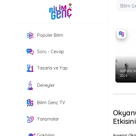
Popüler Bilim
Soru - Cevap
Tasarla ve Yap
Satranç A
2026
Deneyler
Bilim Genç TV
Okyanu
Yarışmalar
Etkisin
Gökbilim
Ayşenur Oka