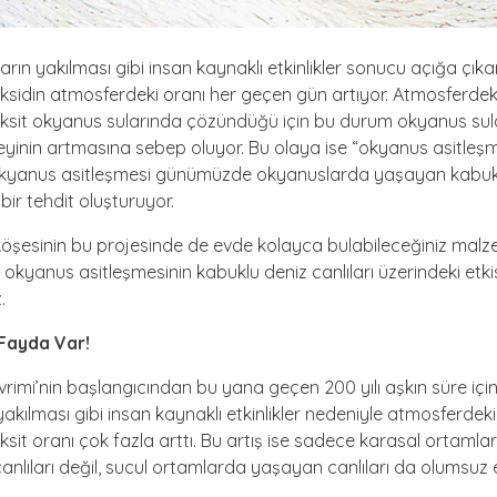
ların yakılması gibi insan kaynaklı etkinlikler sonucu açığa çık
sidin atmosferdeki oranı her geçen gün artıyor. Atmosferdek
ksit okyanus sularında çözündüğü için bu durum okyanus sula
zeyinin artmasına sebep oluyor. Bu olaya ise “okyanus asitleşm
Okyanus asitleşmesi günümüzde okyanuslarda yaşayan kabukl
bir tehdit oluşturuyor.
öşesinin bu projesinde de evde kolayca bulabileceğiniz malz
 okyanus asitleşmesinin kabuklu deniz canlıları üzerindeki etkis
.
Fayda Var!
rimi’nin başlangıcından bu yana geçen 200 yılı aşkın süre içind
 yakılması gibi insan kaynaklı etkinlikler nedeniyle atmosferdeki
sit oranı çok fazla arttı. Bu artış ise sadece karasal ortamla
nlıları değil, sucul ortamlarda yaşayan canlıları da olumsuz et