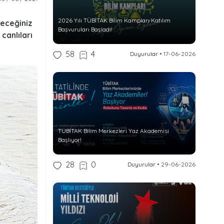
2026 Yılı TÜBİTAK Bilim Kampları Katılım
eceğiniz
Başvuruları Başladı!
anlıları
58
4
Duyurular
•
17-06-2026
TÜBİTAK Bilim Merkezleri Yaz Akademisi
Başlıyor!
28
0
Duyurular
•
29-06-2026