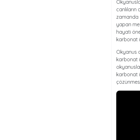
Okyanuslar
canlıların
zamanda o
yapan merc
hayati ön
karbonat 
Okyanus as
karbonat i
okyanuslar
karbonat i
çözünmesi