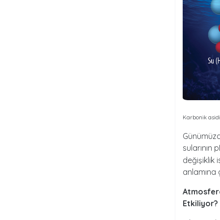
Karbonik asid
Günümüzde
sularının p
değişiklik 
anlamına g
Atmosferd
Etkiliyor?