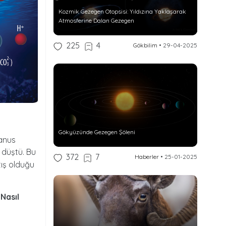
Kozmik Gezegen Otopsisi: Yıldızına Yaklaşarak
Atmosferine Dalan Gezegen
225
4
Gökbilim
•
29-04-2025
Gökyüzünde Gezegen Şöleni
anus
 düştü. Bu
372
7
Haberler
•
25-01-2025
tış olduğu
Nasıl