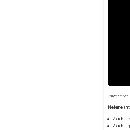
Zamanla çözü
Nelere İh
2 adet 
2 adet 