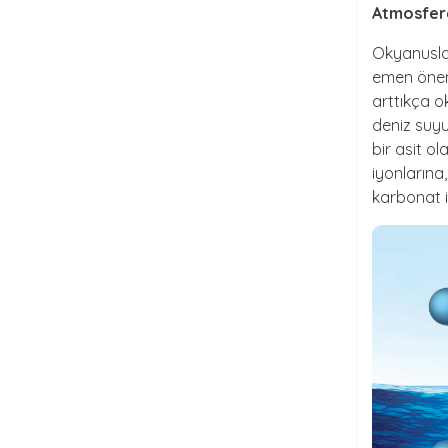
Atmosferd
Okyanusla
emen öneml
arttıkça 
deniz suyu
bir asit ol
iyonlarına
karbonat i