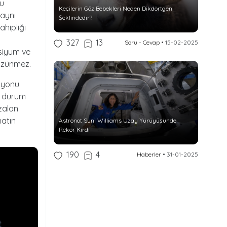
lu
Keçilerin Göz Bebekleri Neden Dikdörtgen
 aynı
Şeklindedir?
hipliği
327
13
Soru - Cevap
•
15-02-2025
siyum ve
özünmez.
 iyonu
u durum
zalan
natın
Astronot Suni Williams Uzay Yürüyüşünde
Rekor Kırdı
190
4
Haberler
•
31-01-2025