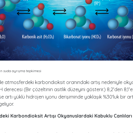
in suda ayrışma tepkimesi
 atmosferdeki karbondioksit oranındaki artış nedeniyle oky
H derecesi (Bir çözeltinin asitlik düzeyini gösterir.) 8,2
den 8,1
e
’
’
ise artı yüklü hidrojen iyonu derişiminde yaklaşık %30'luk bir ar
eliyor.
eki Karbondioksit Artışı Okyanuslardaki Kabuklu Canlıları 