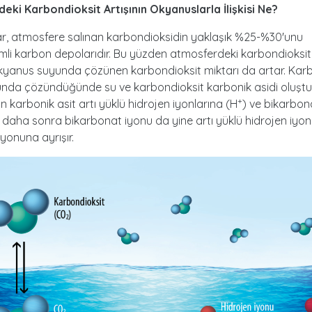
eki Karbondioksit Artışının Okyanuslarla İlişkisi Ne?
r, atmosfere salınan karbondioksidin yaklaşık %25-%30'unu
i karbon depolarıdır. Bu yüzden atmosferdeki karbondioksit 
okyanus suyunda çözünen karbondioksit miktarı da artar. Kar
nda çözündüğünde su ve karbondioksit karbonik asidi oluştur
+
an karbonik asit artı yüklü hidrojen iyonlarına (H
) ve bikarbon
, daha sonra bikarbonat iyonu da yine artı yüklü hidrojen iyo
yonuna ayrışır.