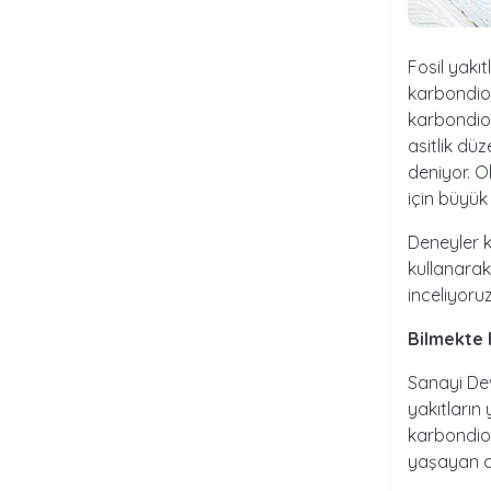
Fosil yakıt
karbondiok
karbondio
asitlik dü
deniyor. 
için büyük 
Deneyler k
kullanarak
inceliyoruz
Bilmekte 
Sanayi Dev
yakıtların
karbondiok
yaşayan ca