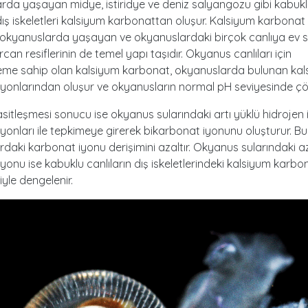
da yaşayan midye, istiridye ve deniz salyangozu gibi kabuk
 dış iskeletleri kalsiyum karbonattan oluşur. Kalsiyum karbonat
kyanuslarda yaşayan ve okyanuslardaki birçok canlıya ev sa
an resiflerinin de temel yapı taşıdır. Okyanus canlıları için
eme sahip olan kalsiyum karbonat, okyanuslarda bulunan kal
iyonlarından oluşur ve okyanusların normal pH seviyesinde ç
itleşmesi sonucu ise okyanus sularındaki artı yüklü hidrojen
yonları ile tepkimeye girerek bikarbonat iyonunu oluşturur. B
daki karbonat iyonu derişimini azaltır. Okyanus sularındaki a
yonu ise kabuklu canlıların dış iskeletlerindeki kalsiyum karbo
yle dengelenir.