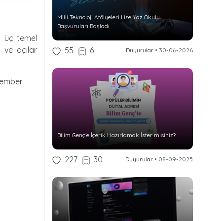
Milli Teknoloji Atölyeleri Lise Yaz Okulu
Başvuruları Başladı
u üç temel
 ve açılar
55
6
Duyurular
•
30-06-2026
 çember
Bilim Genç’e İçerik Hazırlamak İster misiniz?
227
30
Duyurular
•
08-09-2025