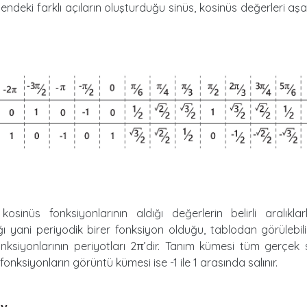
gendeki farklı açıların oluşturduğu sinüs, kosinüs değerleri aşa
osinüs fonksiyonlarının aldığı değerlerin belirli aralıklar
ğı yani periyodik birer fonksiyon olduğu, tablodan görülebili
nksiyonlarının periyotları 2π’dir. Tanım kümesi tüm gerçek 
onksiyonların görüntü kümesi ise -1 ile 1 arasında salınır.