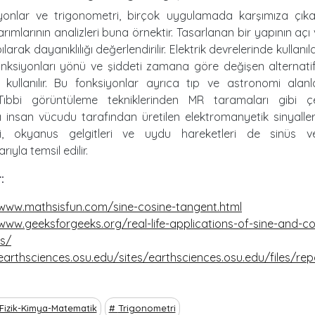
yonlar ve trigonometri, birçok uygulamada karşımıza çıka
rımlarının analizleri buna örnektir. Tasarlanan bir yapının açı
ılarak dayanıklılığı değerlendirilir. Elektrik devrelerinde kullanı
onksiyonları yönü ve şiddeti zamana göre değişen alternatif
e kullanılır. Bu fonksiyonlar ayrıca tıp ve astronomi alan
r. Tıbbi görüntüleme tekniklerinden MR taramaları gibi çeş
a insan vücudu tarafından üretilen elektromanyetik sinyalle
ri, okyanus gelgitleri ve uydu hareketleri de sinüs v
rıyla temsil edilir.
:
/www.mathsisfun.com/sine-cosine-tangent.html
www.geeksforgeeks.org/real-life-applications-of-sine-and-co
ns/
earthsciences.osu.edu/sites/earthsciences.osu.edu/files/rep
Fizik-Kimya-Matematik
Trigonometri