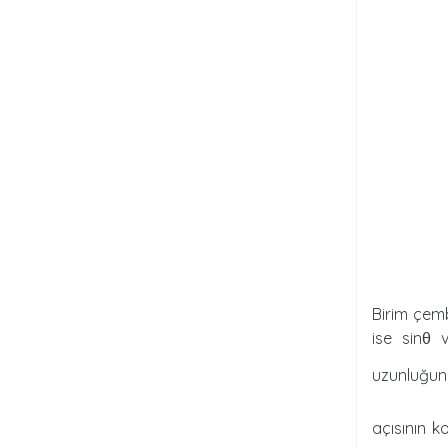
Birim çemb
ise sinθ 
uzunluğun
açısının 