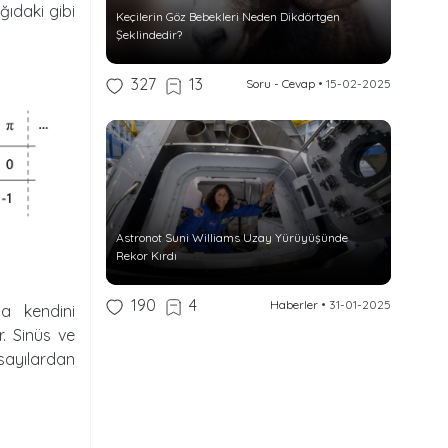
ğıdaki gibi
Keçilerin Göz Bebekleri Neden Dikdörtgen
Şeklindedir?
327
13
Soru - Cevap
•
15-02-2025
Astronot Suni Williams Uzay Yürüyüşünde
Rekor Kırdı
190
4
Haberler
•
31-01-2025
la kendini
r. Sinüs ve
sayılardan