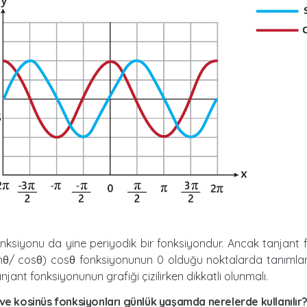
nksiyonu da yine periyodik bir fonksiyondur. Ancak tanjant 
inθ/ cosθ) cosθ fonksiyonunun 0 olduğu noktalarda tanıml
njant fonksiyonunun grafiği çizilirken dikkatli olunmalı.
s ve kosinüs fonksiyonları günlük yaşamda nerelerde kullanılır