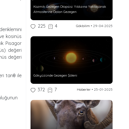
Kozmik Gezegen Otopsisi: Yıldızına Yaklaşarak
Atmosferine Dalan Gezegen
225
4
Gökbilim
•
29-04-2025
denklemini
 ve kosinüs
tlik Pisagor
nüs) değeri
inüs değeri
i tanθ ile
Gökyüzünde Gezegen Şöleni
372
7
Haberler
•
25-01-2025
unluğunun