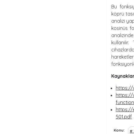
Bu fonksi
köprü tasa
analizi yap
kosinüs f
analizind
kullanılı
cihazlard
hareketle
fonksiyonla
Kaynaklar
https:/
https://
functio
https://
501.pdf
Konu