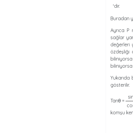
dir.
'
Buradan y =
Ayrıca P 
sağlar yan
değerleri 
özdeşliği 
biliniyors
biliniyors
Yukarıda b
gösterilir.
si
Tanθ =
co
komşu kena