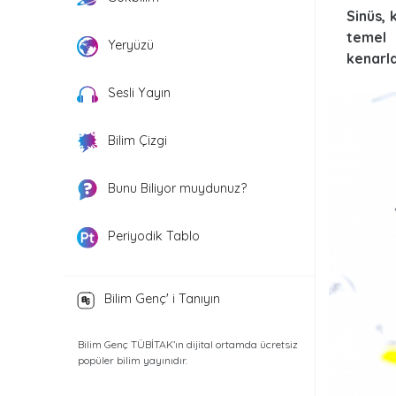
Sinüs, 
temel 
Yeryüzü
kenarla
Sesli Yayın
Bilim Çizgi
Bunu Biliyor muydunuz?
Periyodik Tablo
Bilim Genç' i Tanıyın
Bilim Genç TÜBİTAK’ın dijital ortamda ücretsiz
popüler bilim yayınıdır.