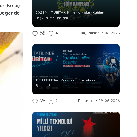
ur. Bu üç
 üçgende
2026 Yılı TÜBİTAK Bilim Kampları Katılım
Başvuruları Başladı!
58
4
Duyurular
•
17-06-2026
TÜBİTAK Bilim Merkezleri Yaz Akademisi
Başlıyor!
28
0
Duyurular
•
29-06-2026