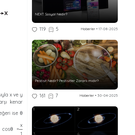
NEXT Sosyal Nedir?
119
5
Haberler
•
17-08-2025
Pestisit Nedir? Pestisitler Zararlı mıdır?
ıyla x ve y
161
7
Haberler
•
30-04-2025
arşı kenar
eğeri ise θ
x
i cosθ =
1