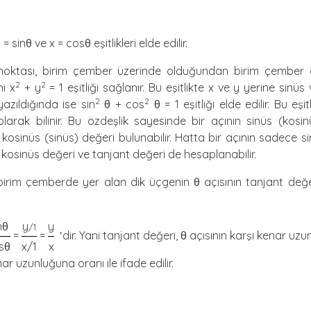
 sinθ ve x = cosθ eşitlikleri elde edilir.
noktası, birim çember üzerinde olduğundan birim çember 
2
2
i x
+ y
= 1 eşitliği sağlanır. Bu eşitlikte x ve y yerine sinüs
2
2
yazıldığında ise sin
θ + cos
θ = 1 eşitliği elde edilir. Bu eşi
olarak bilinir. Bu özdeşlik sayesinde bir açının sinüs (kosi
a kosinüs (sinüs) değeri bulunabilir. Hatta bir açının sadece s
a kosinüs değeri ve tanjant değeri de hesaplanabilir.
irim çemberde yer alan dik üçgenin θ açısının tanjant değer
nθ
y
y
/1
=
=
dir. Yani tanjant değeri, θ açısının karşı kenar uz
'
sθ
x/1
x
r uzunluğuna oranı ile ifade edilir.