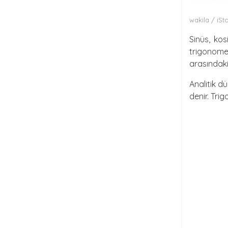
wakila / iSt
Sinüs, ko
trigonome
arasındaki
Analitik d
denir. Tri