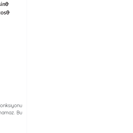
fonksiyonu
anamaz. Bu
?