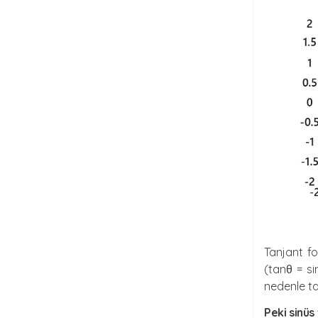
Tanjant fo
(tanθ = s
nedenle ta
peki sinü