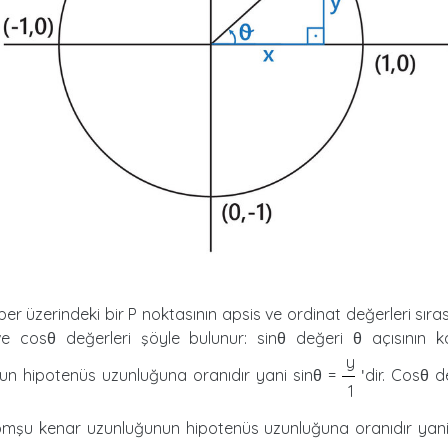
er üzerindeki bir P noktasının apsis ve ordinat değerleri sıras
ve cosθ değerleri şöyle bulunur: sinθ değeri θ açısının k
y
un hipotenüs uzunluğuna oranıdır yani sinθ =
dir. Cosθ d
'
1
komşu kenar uzunluğunun hipotenüs uzunluğuna oranıdır yan