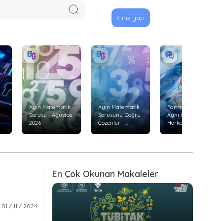
Giriş yap
Ayın Matematik
Ayın Matematik
Farmakogenetik:
Sorusu - Ağustos
Sorusunu Doğru
Aynı İlaç Neden
2026
Çözenler –
Herkeste Aynı
Temmuz 2026
Etkiyi
Göstermiyor?
En Çok Okunan Makaleler
01 / 11 / 2024