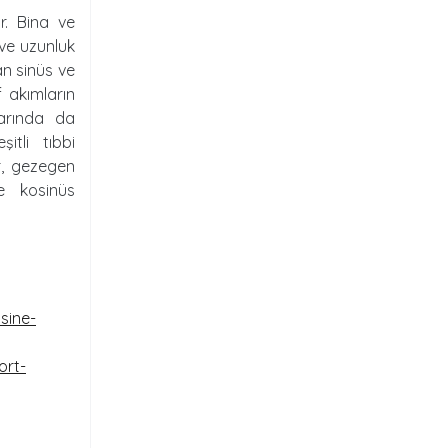
r. Bina ve
 ve uzunluk
lan sinüs ve
 akımların
larında da
itli tıbbi
r, gezegen
e kosinüs
sine-
ort-