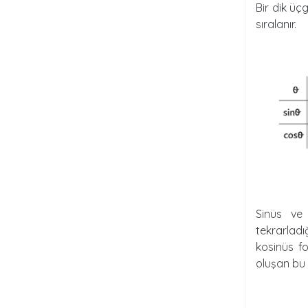
Bir dik üç
sıralanır.
Sinüs ve k
tekrarladı
kosinüs fo
oluşan bu f