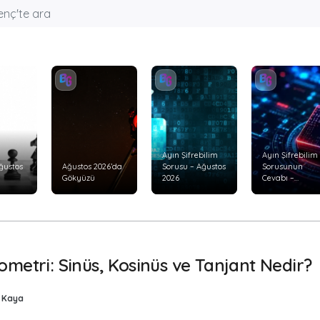
Ayın Şifrebilim
Ayın Şifrebilim
ğustos
Ağustos 2026’da
Sorusu – Ağustos
Sorusunun
Gökyüzü
2026
Cevabı –
Temmuz 2026
ometri: Sinüs, Kosinüs ve Tanjant Nedir?
n Kaya