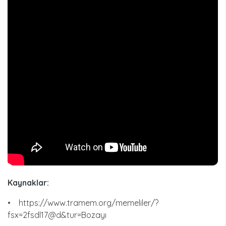
Kaynaklar:
• https://www.tramem.org/memeliler/?
fsx=2fsdl17@d&tur=Bozayı