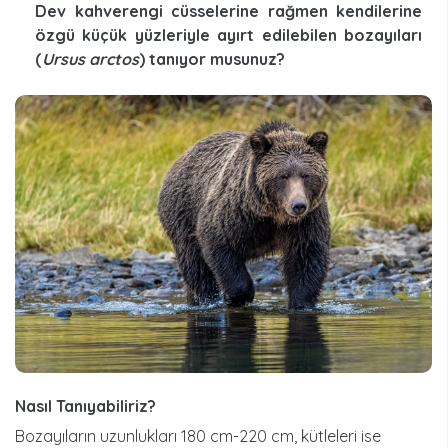
Dev kahverengi cüsselerine rağmen kendilerine
özgü küçük yüzleriyle ayırt edilebilen bozayıları
(
Ursus arctos
) tanıyor musunuz?
Nasıl Tanıyabiliriz?
Bozayıların uzunlukları 180 cm-220 cm, kütleleri ise