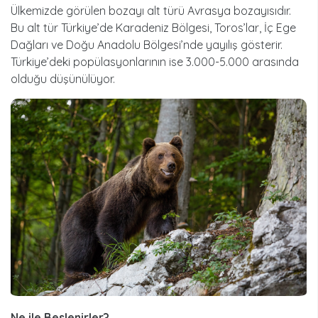
Ülkemizde görülen bozayı alt türü Avrasya bozayısıdır.
Bu alt tür Türkiye’de Karadeniz Bölgesi, Toros’lar, İç Ege
Dağları ve Doğu Anadolu Bölgesi’nde yayılış gösterir.
Türkiye’deki popülasyonlarının ise 3.000-5.000 arasında
olduğu düşünülüyor.
Ne ile Beslenirler?