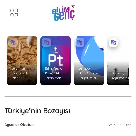
Geçmişin
Bilim Genç
Bernoulli
Kimyasal
Periyodik
İlkesi Günlük
Satranç
İzleri:
Tablo Mobil
Hayatımızı
Ağustos 2026
Arkeolojide
Uygulaması
Nasıl Etkiler?
Kararlı
Yenilendi!
İzotop
Analizleri
Türkiye’nin Bozayısı
Ayşenur Okatan
24 / 11 / 2022