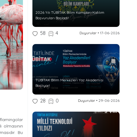
2026 Yılı TÜBİTAK Bilim Kampları Katılım
Başvuruları Başladı!
58
4
Duyurular
•
17-06-2026
TÜBİTAK Bilim Merkezleri Yaz Akademisi
Başlıyor!
28
0
Duyurular
•
29-06-2026
 flamingolar
li olmasının
masıdır. Bu