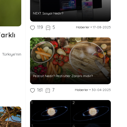
NEXT Sosyal Nedir?
119
5
Haberler
•
17-08-2025
arklı
) Türkiye’nin
Pestisit Nedir? Pestisitler Zararlı mıdır?
161
7
Haberler
•
30-04-2025