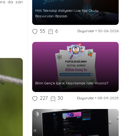
ıra da sarı
Milli Teknoloji Atölyeleri Lise Yaz Okulu
Başvuruları Başladı
55
6
Duyurular
•
30-06-2026
Bilim Genç’e İçerik Hazırlamak İster misiniz?
227
30
Duyurular
•
08-09-2025