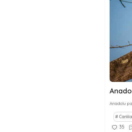
Anadol
Anadolu par
Canlıla
35