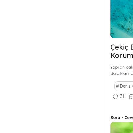
Çekiç 
Koruma
Yapılan çal
daldıklarınd
Deniz C
31
Soru - Cev