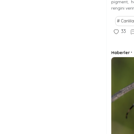
pigment, h
rengini ver
Canlıla
33
Haberler
•