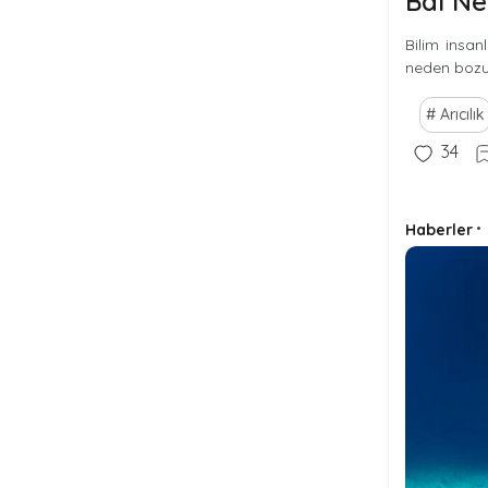
Bal N
Bilim insan
neden boz
Arıcılık
34
Haberler
•