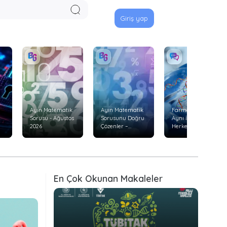
Giriş yap
Ayın Matematik
Ayın Matematik
Farmakogenetik:
Sorusu - Ağustos
Sorusunu Doğru
Aynı İlaç Neden
2026
Çözenler –
Herkeste Aynı
Temmuz 2026
Etkiyi
Göstermiyor?
En Çok Okunan Makaleler