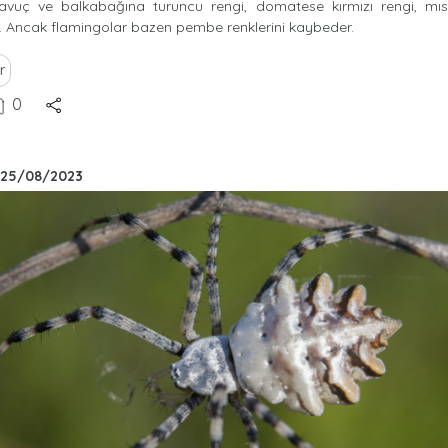
avuç ve balkabağına turuncu rengi, domatese kırmızı rengi, mıs
ir. Ancak flamingolar bazen pembe renklerini kaybeder.
r
0
25/08/2023