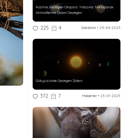
Kozmik Gezegen Otopsisi: Yıldızına Yaklaşarak
Atmosferine Dalan Gezegen
225
4
Gökbilim
•
29-04-2025
Gökyüzünde Gezegen Şöleni
372
7
Haberler
•
25-01-2025