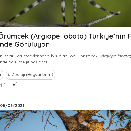
Örümcek (Argiope lobata) Türkiye’nin F
inde Görülüyor
n zehirli örümceklerinden biri olan loplu örümcek (
Argiope lobata
erinde görülmeye başlandı.
r
Zooloji (Hayvanbilim)
1
05/06/2023