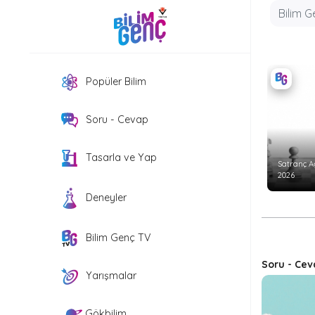
Popüler Bilim
Soru - Cevap
Tasarla ve Yap
Satranç A
2026
Deneyler
Bilim Genç TV
Soru - Cev
Yarışmalar
Gökbilim