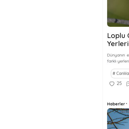
Loplu 
Yerler
Dünyanın e
farklı yerl
Canlıla
25
Haberler
•