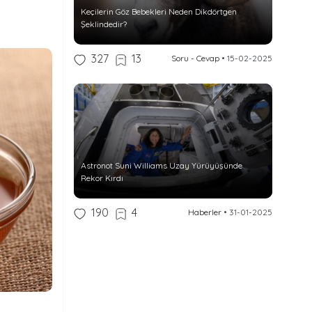
Keçilerin Göz Bebekleri Neden Dikdörtgen
Şeklindedir?
327
13
Soru - Cevap
•
15-02-2025
Astronot Suni Williams Uzay Yürüyüşünde
Rekor Kırdı
190
4
Haberler
•
31-01-2025