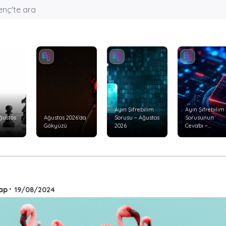
Ayın Şifrebilim
Ayın Şifrebilim
ğustos
Ağustos 2026’da
Sorusu – Ağustos
Sorusunun
Gökyüzü
2026
Cevabı –
Temmuz 2026
ap
•
19/08/2024