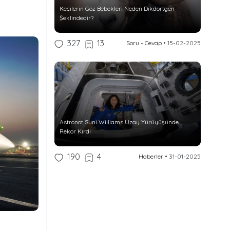
Keçilerin Göz Bebekleri Neden Dikdörtgen
Şeklindedir?
327
13
Soru - Cevap
•
15-02-2025
Astronot Suni Williams Uzay Yürüyüşünde
Rekor Kırdı
190
4
Haberler
•
31-01-2025