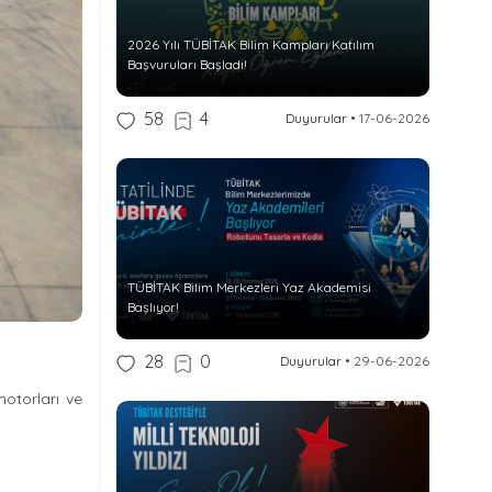
2026 Yılı TÜBİTAK Bilim Kampları Katılım
Başvuruları Başladı!
58
4
Duyurular
•
17-06-2026
TÜBİTAK Bilim Merkezleri Yaz Akademisi
Başlıyor!
28
0
Duyurular
•
29-06-2026
otorları ve