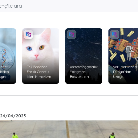
enetik:
Tek Bedende
Astrofotoğrafçılık
Veri Merkezleri
 Neden
Farklı Genetik
Yarışması
Dünya'dan
Aynı
İzler: Kimerizm
Başvuruları
Uzaya
Başladı
Taşınabilir mi?
yor?
24/04/2023