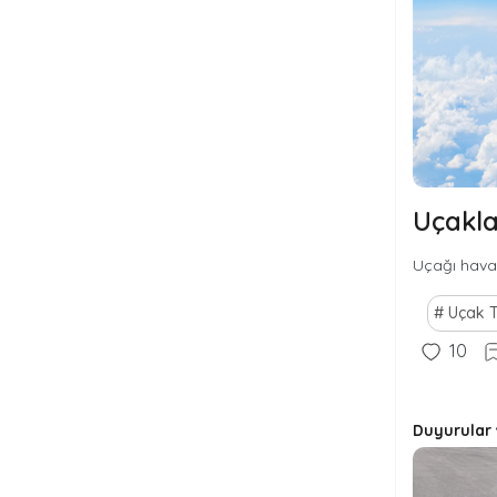
Uçakla
Uçağı havad
Uçak T
10
Duyurular