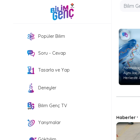
Popüler Bilim
Soru - Cevap
Farmakog
Tasarla ve Yap
Aynı İlaç
Herkeste 
Etkiyi
Deneyler
Göstermi
Bilim Genç TV
Haberler
•
Yarışmalar
Gökbilim