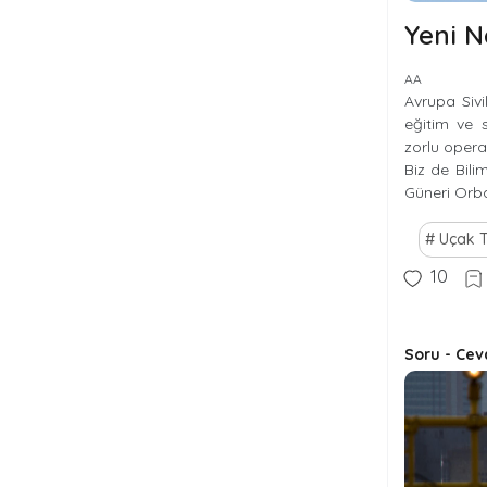
Yeni N
AA
Avrupa Sivi
eğitim ve 
zorlu opera
Biz de Bil
Güneri Orba
Uçak T
10
Soru - Cev