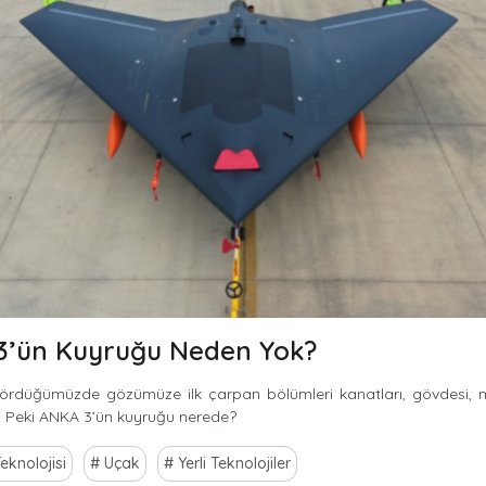
3’ün Kuyruğu Neden Yok?
gördüğümüzde gözümüze ilk çarpan bölümleri kanatları, gövdesi, m
. Peki ANKA 3’ün kuyruğu nerede?
eknolojisi
Uçak
Yerli Teknolojiler