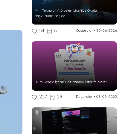
Milli Teknoloji Atölyeleri Lise Yaz Okulu
Başvuruları Başladı
54
6
Duyurular
•
30-06-2026
Bilim Genç’e İçerik Hazırlamak İster misiniz?
227
29
Duyurular
•
08-09-2025