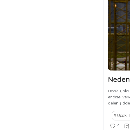
Neden 
Uçak yolcu
endişe veri
gelen şiddet
Uçak T
4