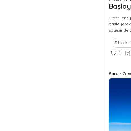
Başlay
Hibrit ener
başlayarak 
sayesinde 3
Uçak T
3
Soru - Cev