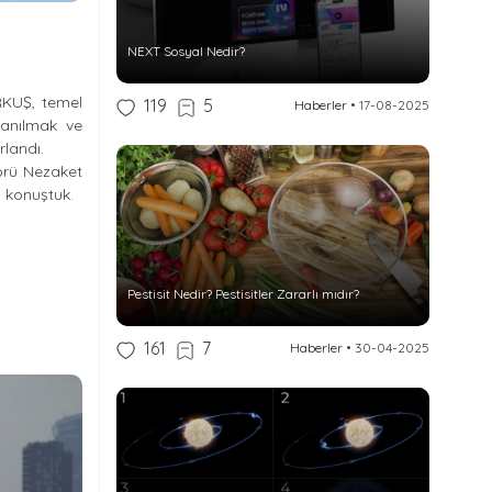
NEXT Sosyal Nedir?
ÜRKUŞ, temel
119
5
Haberler
•
17-08-2025
lanılmak ve
rlandı.
örü Nezaket
ı konuştuk.
Pestisit Nedir? Pestisitler Zararlı mıdır?
161
7
Haberler
•
30-04-2025