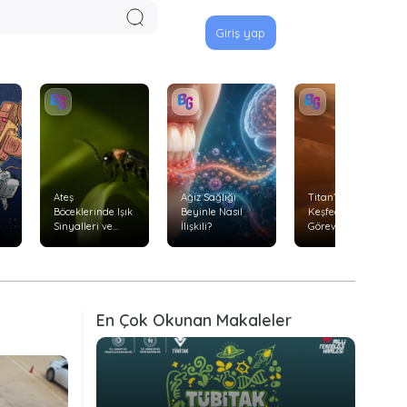
Giriş yap
Ateş
Ağız Sağlığı
Titan’ı Uçarak
Böceklerinde Işık
Beyinle Nasıl
Keşfedecek
Sinyalleri ve
İlişkili?
Görev: Dragonfly
Avlanma
Davranışları
En Çok Okunan Makaleler