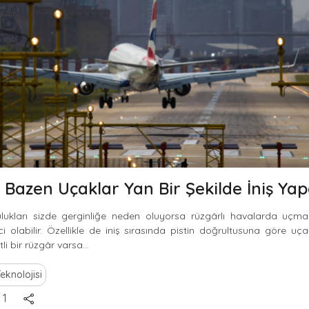
Bazen Uçaklar Yan Bir Şekilde İniş Ya
lukları sizde gerginliğe neden oluyorsa rüzgârlı havalarda uç
ci olabilir. Özellikle de iniş sırasında pistin doğrultusuna göre 
li bir rüzgâr varsa...
eknolojisi
1