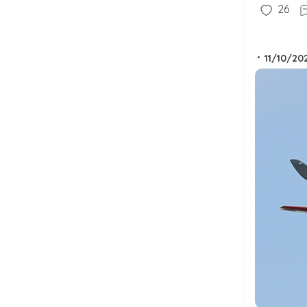
26
•
11/10/20