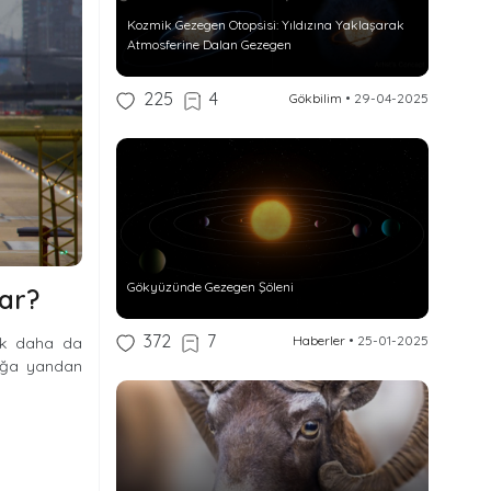
Kozmik Gezegen Otopsisi: Yıldızına Yaklaşarak
Atmosferine Dalan Gezegen
225
4
Gökbilim
•
29-04-2025
Gökyüzünde Gezegen Şöleni
par?
372
7
Haberler
•
25-01-2025
mak daha da
uçağa yandan