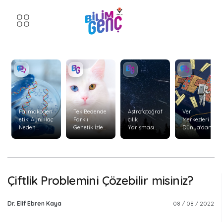
Farmakogen
Tek Bedende
Astrofotoğraf
Veri
etik: Aynı İlaç
Farklı
çılık
Merkezleri
Neden
Genetik İzler:
Yarışması
Dünya'dan
Herkeste
Kimerizm
Başvuruları
Uzaya
Aynı Etkiyi
Başladı
Taşınabilir
Göstermiyor
mi?
?
Çiftlik Problemini Çözebilir misiniz?
Dr. Elif Ebren Kaya
08 / 08 / 2022