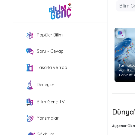
Popüler Bilim
Soru - Cevap
Farmakog
Tasarla ve Yap
Aynı İlaç
Herkeste 
Etkiyi
Deneyler
Göstermi
Bilim Genç TV
Dünya’
Yarışmalar
Ayşenur Oka
Gökbilim