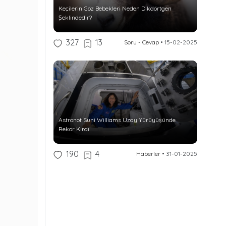
Keçilerin Göz Bebekleri Neden Dikdörtgen
Şeklindedir?
327
13
Soru - Cevap
•
15-02-2025
Astronot Suni Williams Uzay Yürüyüşünde
Rekor Kırdı
190
4
Haberler
•
31-01-2025