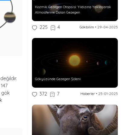
Kozmik Gezegen Otopsisi: Yıldızına Yaklaşarak
Atmosferine Dalan Gezegen
225
4
Gökbilim
•
29-04-2025
eğildir.
Gökyüzünde Gezegen Şöleni
 147
r gök
372
7
Haberler
•
25-01-2025
k