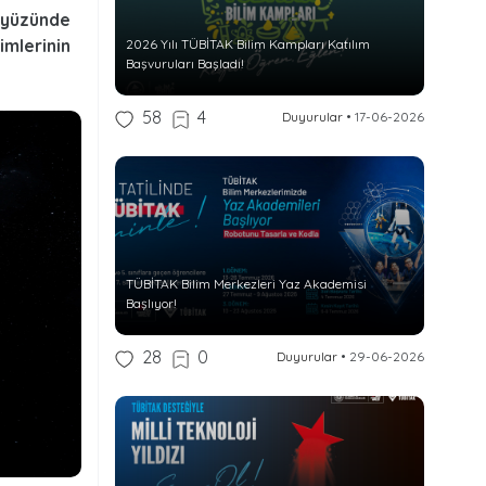
ryüzünde
mlerinin
2026 Yılı TÜBİTAK Bilim Kampları Katılım
Başvuruları Başladı!
58
4
Duyurular
•
17-06-2026
TÜBİTAK Bilim Merkezleri Yaz Akademisi
Başlıyor!
28
0
Duyurular
•
29-06-2026