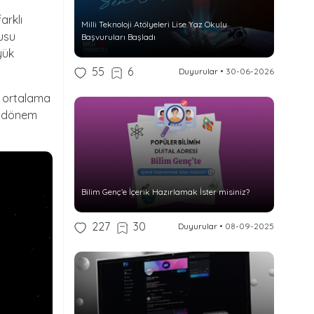
arklı
Milli Teknoloji Atölyeleri Lise Yaz Okulu
usu
Başvuruları Başladı
yük
55
6
Duyurular
•
30-06-2026
n ortalama
ğı dönem
Bilim Genç’e İçerik Hazırlamak İster misiniz?
227
30
Duyurular
•
08-09-2025