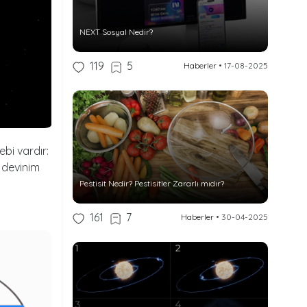
NEXT Sosyal Nedir?
119
5
Haberler
•
17-08-2025
bi vardır:
e devinim
Pestisit Nedir? Pestisitler Zararlı mıdır?
161
7
Haberler
•
30-04-2025