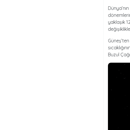
Dünya’nın 
dönemleri
yaklaşık 1
değişiklik
Güneş’ten
sıcaklığın
Buzul Çağı 