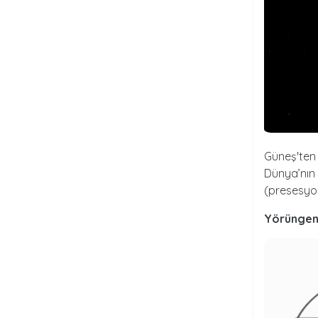
Güneş'ten 
Dünya’nın 
(presesyon
Yörüngeni