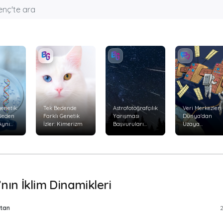
enetik:
Tek Bedende
Astrofotoğrafçılık
Veri Merkezleri
 Neden
Farklı Genetik
Yarışması
Dünya'dan
Aynı
İzler: Kimerizm
Başvuruları
Uzaya
Başladı
Taşınabilir mi?
yor?
nın İklim Dinamikleri
tan
2