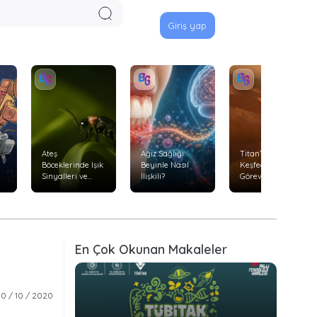
Giriş yap
Ateş
Ağız Sağlığı
Titan’ı Uçarak
Böceklerinde Işık
Beyinle Nasıl
Keşfedecek
Sinyalleri ve
İlişkili?
Görev: Dragonfly
Avlanma
Davranışları
En Çok Okunan Makaleler
0 / 10 / 2020