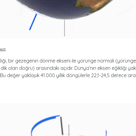
tech
liği, bir gezegenin dönme ekseni ile yörünge normali (yörünge
dik olan doğru) arasındaki açıdır. Dünya’nın eksen eğikliği yak
. Bu değer yaklaşık 41.000 yıllık döngülerle 22,1-24,5 derece ar