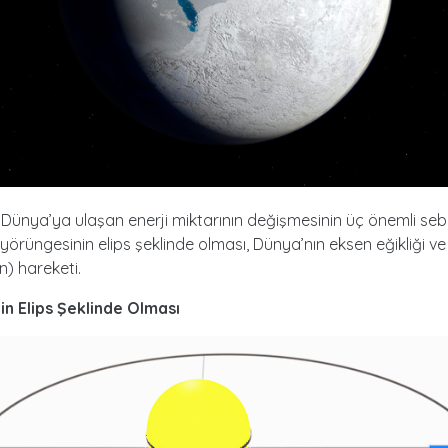
Dünya’ya ulaşan enerji miktarının değişmesinin üç önemli sebe
yörüngesinin elips şeklinde olması, Dünya’nın eksen eğikliği v
) hareketi.
n Elips Şeklinde Olması