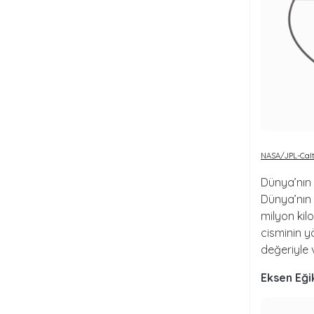
NASA/JPL-Cal
Dünya’nın 
Dünya’nın
milyon kil
cisminin y
değeriyle ve
Eksen Eğik