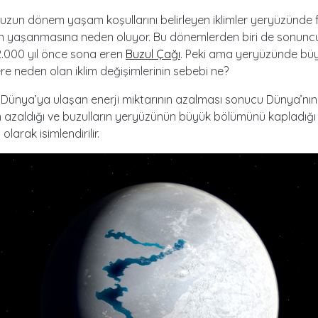
uzun dönem yaşam koşullarını belirleyen iklimler yeryüzünde f
n yaşanmasına neden oluyor. Bu dönemlerden biri de sonunc
2.000 yıl önce sona eren
Buzul Çağı
. Peki ama yeryüzünde bü
lere neden olan iklim değişimlerinin sebebi ne?
 Dünya’ya ulaşan enerji miktarının azalması sonucu Dünya’nı
ın azaldığı ve buzulların yeryüzünün büyük bölümünü kapladı
olarak isimlendirilir.