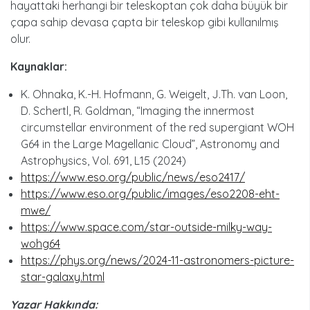
hayattaki herhangi bir teleskoptan çok daha büyük bir
çapa sahip devasa çapta bir teleskop gibi kullanılmış
olur.
Kaynaklar:
K. Ohnaka, K.-H. Hofmann, G. Weigelt, J.Th. van Loon,
D. Schertl, R. Goldman, “Imaging the innermost
circumstellar environment of the red supergiant WOH
G64 in the Large Magellanic Cloud”, Astronomy and
Astrophysics, Vol. 691, L15 (2024)
https://www.eso.org/public/news/eso2417/
https://www.eso.org/public/images/eso2208-eht-
mwe/
https://www.space.com/star-outside-milky-way-
wohg64
https://phys.org/news/2024-11-astronomers-picture-
star-galaxy.html
Yazar Hakkında: