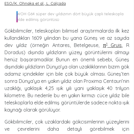
ESO/K. Ohnaka et al., L. Calçada
WOH G64 süper dev yıldızının dört büyük çaplı teleskopla
elde edilmiş görüntüsü
Gökbilimciler, teleskopları bilimsel araştırmalarda ilk kez
kullandıkları 1609 yılından bu yana Güneş ve az sayıda
1
dev yıldız (örneğin Antares, Betelgeuse,
π
Gruis
, R
Doradus) dışında yıldızların yüzey görüntülerini almayı
henüz başaramadılar. Bunun en önemli sebebi, Güneş
dışındaki yıldızların Dünya’ya olan uzaklıklarının bizim gök
adamız içindekiler için bile çok büyük olması. Güneş’ten
sonra Dünya’ya en yakın yıldız olan Proxima Centauri’nin
uzaklığı, yaklaşık 4,25 ışık yılı yani yaklaşık 40 trilyon
kilometre. Bu nedenle bu en yakın kırmızı cüce yıldız bile
teleskoplarla elde edilmiş görüntülerde sadece nokta ışık
kaynağı olarak görülüyor.
Gökbilimciler, çok uzaklardaki gökcisimlerinin yüzeylerini
ve çevrelerini daha detaylı görebilmek için