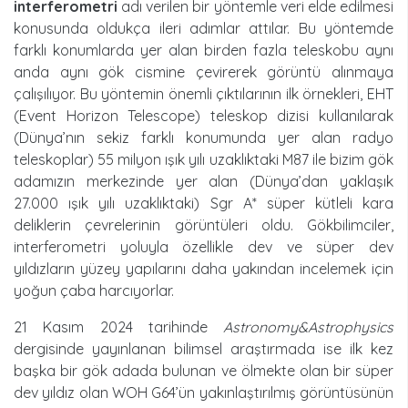
interferometri
adı verilen bir yöntemle veri elde edilmesi
konusunda oldukça ileri adımlar attılar. Bu yöntemde
farklı konumlarda yer alan birden fazla teleskobu aynı
anda aynı gök cismine çevirerek görüntü alınmaya
çalışılıyor. Bu yöntemin önemli çıktılarının ilk örnekleri, EHT
(Event Horizon Telescope) teleskop dizisi kullanılarak
(Dünya’nın sekiz farklı konumunda yer alan radyo
teleskoplar) 55 milyon ışık yılı uzaklıktaki M87 ile bizim gök
adamızın merkezinde yer alan (Dünya’dan yaklaşık
27.000 ışık yılı uzaklıktaki) Sgr A* süper kütleli kara
deliklerin çevrelerinin görüntüleri oldu. Gökbilimciler,
interferometri yoluyla özellikle dev ve süper dev
yıldızların yüzey yapılarını daha yakından incelemek için
yoğun çaba harcıyorlar.
21 Kasım 2024 tarihinde
Astronomy&Astrophysics
dergisinde yayınlanan bilimsel araştırmada ise ilk kez
başka bir gök adada bulunan ve ölmekte olan bir süper
dev yıldız olan WOH G64’ün yakınlaştırılmış görüntüsünün