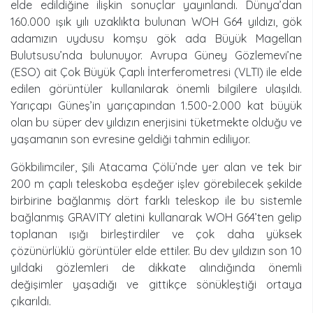
elde edildiğine ilişkin sonuçlar yayınlandı. Dünya’dan
160.000 ışık yılı uzaklıkta bulunan WOH G64 yıldızı, gök
adamızın uydusu komşu gök ada Büyük Magellan
Bulutsusu’nda bulunuyor. Avrupa Güney Gözlemevi’ne
(ESO) ait Çok Büyük Çaplı İnterferometresi (VLTI) ile elde
edilen görüntüler kullanılarak önemli bilgilere ulaşıldı.
Yarıçapı Güneş’in yarıçapından 1.500-2.000 kat büyük
olan bu süper dev yıldızın enerjisini tüketmekte olduğu ve
yaşamanın son evresine geldiği tahmin ediliyor.
Gökbilimciler, Şili Atacama Çölü’nde yer alan ve tek bir
200 m çaplı teleskoba eşdeğer işlev görebilecek şekilde
birbirine bağlanmış dört farklı teleskop ile bu sistemle
bağlanmış GRAVITY aletini kullanarak WOH G64’ten gelip
toplanan ışığı birleştirdiler ve çok daha yüksek
çözünürlüklü görüntüler elde ettiler. Bu dev yıldızın son 10
yıldaki gözlemleri de dikkate alındığında önemli
değişimler yaşadığı ve gittikçe sönükleştiği ortaya
çıkarıldı.