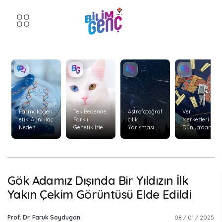
Farmakogen
Tek Bedende
Astrofotoğraf
Veri
etik: Aynı İlaç
Farklı
çılık
Merkezleri
Neden
Genetik İzler:
Yarışması
Dünya'dan
Herkeste
Kimerizm
Başvuruları
Uzaya
Aynı Etkiyi
Başladı
Taşınabilir
Göstermiyor
mi?
?
Gök Adamız Dışında Bir Yıldızın İlk
Yakın Çekim Görüntüsü Elde Edildi
Prof. Dr. Faruk Soydugan
08 / 01 / 2025