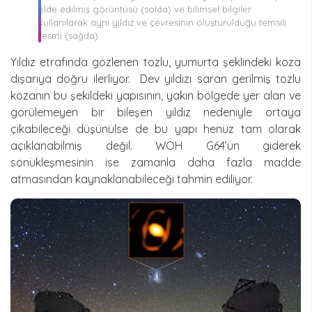
elde edilmiş görüntüsü (solda) ve bilimsel bilgiler
kullanılarak aynı yıldız ve çevresinin oluşturulduğu temsili
resmi (sağda)
Yıldız etrafında gözlenen tozlu, yumurta şeklindeki koza
dışarıya doğru ilerliyor. Dev yıldızı saran gerilmiş tozlu
kozanın bu şekildeki yapısının, yakın bölgede yer alan ve
görülemeyen bir bileşen yıldız nedeniyle ortaya
çıkabileceği düşünülse de bu yapı henüz tam olarak
açıklanabilmiş değil. WOH G64’ün giderek
sönükleşmesinin ise zamanla daha fazla madde
atmasından kaynaklanabileceği tahmin ediliyor.