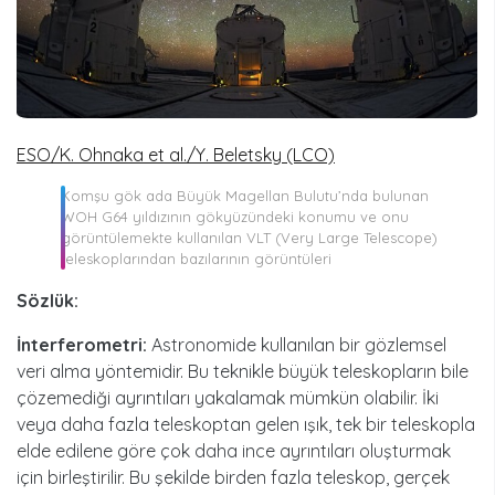
ESO/K. Ohnaka et al./Y. Beletsky (LCO)
Komşu gök ada Büyük Magellan Bulutu’nda bulunan
WOH G64 yıldızının gökyüzündeki konumu ve onu
görüntülemekte kullanılan VLT (Very Large Telescope)
teleskoplarından bazılarının görüntüleri
Sözlük:
İnterferometri:
Astronomide kullanılan bir gözlemsel
veri alma yöntemidir. Bu teknikle büyük teleskopların bile
çözemediği ayrıntıları yakalamak mümkün olabilir. İki
veya daha fazla teleskoptan gelen ışık, tek bir teleskopla
elde edilene göre çok daha ince ayrıntıları oluşturmak
için birleştirilir. Bu şekilde birden fazla teleskop, gerçek