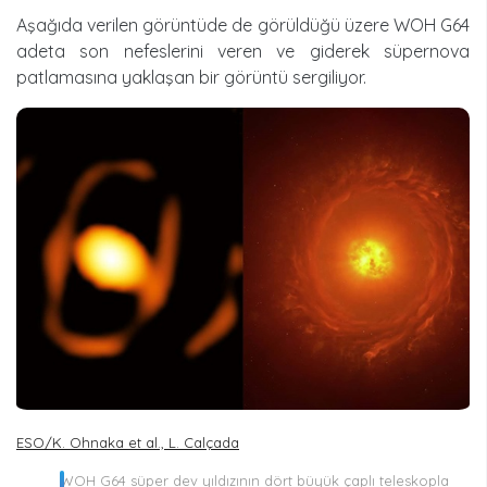
Aşağıda verilen görüntüde de görüldüğü üzere WOH G64
adeta son nefeslerini veren ve giderek süpernova
patlamasına yaklaşan bir görüntü sergiliyor.
ESO/K. Ohnaka et al., L. Calçada
WOH G64 süper dev yıldızının dört büyük çaplı teleskopla