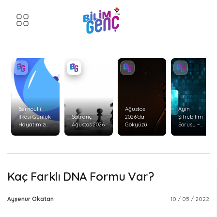
Bernoulli
Ağustos
Ayın
İlkesi Günlük
Satranç
2026’da
Şifrebilim
Hayatımızı
Ağustos 2026
Gökyüzü
Sorusu –
Nasıl Etkiler?
Ağustos 2026
Kaç Farklı DNA Formu Var?
Ayşenur Okatan
10 / 05 / 2022