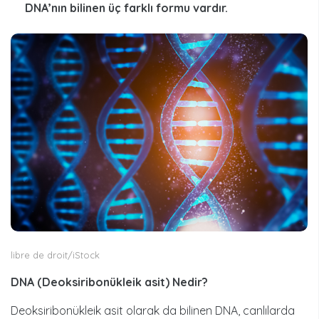
DNA’nın bilinen üç farklı formu vardır.
libre de droit/iStock
DNA (Deoksiribonükleik asit) Nedir?
Deoksiribonükleik asit olarak da bilinen DNA, canlılarda