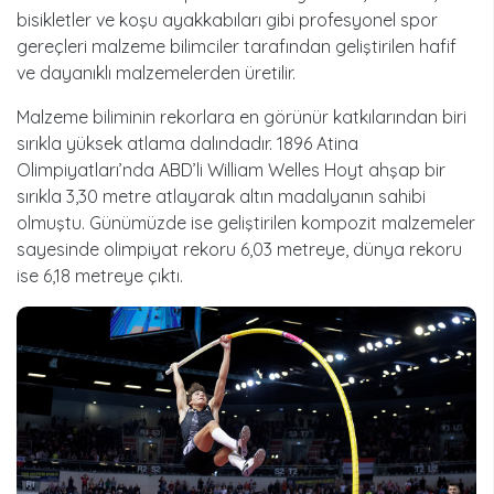
bisikletler ve koşu ayakkabıları gibi profesyonel spor
gereçleri malzeme bilimciler tarafından geliştirilen hafif
ve dayanıklı malzemelerden üretilir.
Malzeme biliminin rekorlara en görünür katkılarından biri
sırıkla yüksek atlama dalındadır. 1896 Atina
Olimpiyatları’nda ABD’li William Welles Hoyt ahşap bir
sırıkla 3,30 metre atlayarak altın madalyanın sahibi
olmuştu. Günümüzde ise geliştirilen kompozit malzemeler
sayesinde olimpiyat rekoru 6,03 metreye, dünya rekoru
ise 6,18 metreye çıktı.