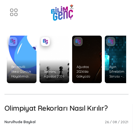
Bernoulli
Ağustos
Ayın
İlkesi Günlük
Satranç
2026’da
Şifrebilim
Hayatımızı
Ağustos 2026
Gökyüzü
Sorusu –
Nasıl Etkiler?
Ağustos 2026
Olimpiyat Rekorları Nasıl Kırılır?
Nurulhude Baykal
26 / 08 / 2021