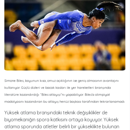
Simone Biles, boyunun kısa, omuz açıklığının ise geniş olmasının avantajını
kullanıyor. Güçlü dizleri ve bacak kasları ile yer hareketleri branşında
literatüre kazandırdığı “Biles atlayışı”nı yapabiliyor. Biles’a olimpiyat
madalyasını kazandıran bu atlayış henüz başkası tarafından tekrarlanamadı.
Yüksek atlama branşındaki teknik değişiklikler de
biyomekaniğin spora katkısını ortaya koyuyor. Yüksek
atlama sporunda atletler belirli bir yükseklikte bulunan