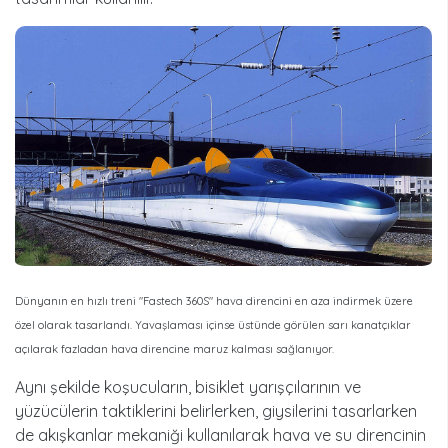
Dünyanın en hızlı treni "Fastech 360S" hava direncini en aza indirmek üzere
özel olarak tasarlandı. Yavaşlaması içinse üstünde görülen sarı kanatçıklar
açılarak fazladan hava direncine maruz kalması sağlanıyor.
Aynı şekilde koşucuların, bisiklet yarışçılarının ve
yüzücülerin taktiklerini belirlerken, giysilerini tasarlarken
de akışkanlar mekaniği kullanılarak hava ve su direncinin