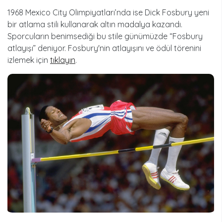
1968 Mexico City Olimpiyatları’nda ise Dick Fosbury yeni
bir atlama stili kullanarak altın madalya kazandı.
Sporcuların benimsediği bu stile günümüzde “Fosbury
atlayışı” deniyor. Fosbury'nin atlayışını ve ödül törenini
izlemek için
tıklayın
.