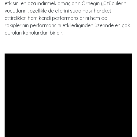
etkisini en aza indirmek amaçlanır. Örneğin yüzücülerin
vücutlarını, özellikle de ellerini suda nasıl hareket
ettirdikleri hem kendi performanslarını hem de
rakiplerinin performansını etkilediğinden üzerinde en çok
durulan konulardan biridir.