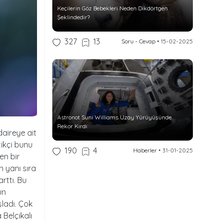
Keçilerin Göz Bebekleri Neden Dikdörtgen
Şeklindedir?
327
13
Soru - Cevap
•
15-02-2025
Astronot Suni Williams Uzay Yürüyüşünde
Rekor Kırdı
daireye ait
ikçi bunu
190
4
Haberler
•
31-01-2025
en bir
n yanı sıra
rttı. Bu
un
ladı. Çok
 Belçikalı