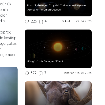
 günlük
Kozmik Gezegen Otopsisi: Yıldızına Yaklaşarak
lemin
Atmosferine Dalan Gezegen
 olan
dını
225
4
Gökbilim
•
29-04-2025
 toprağı
de kestirip
ya çalışır.
r
ini çember
Gökyüzünde Gezegen Şöleni
372
7
Haberler
•
25-01-2025