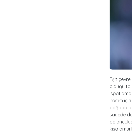
Eşit çevre
olduğu ta
ispatlamay
hacim için
doğada bu 
sayede doğ
baloncukla
kısa ömürl