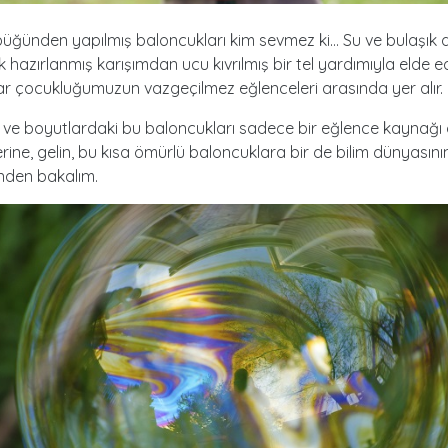
ğünden yapılmış baloncukları kim sevmez ki… Su ve bulaşık d
ak hazırlanmış karışımdan ucu kıvrılmış bir tel yardımıyla elde e
r çocukluğumuzun vazgeçilmez eğlenceleri arasında yer alır.
k ve boyutlardaki bu baloncukları sadece bir eğlence kaynağı
ine, gelin, bu kısa ömürlü baloncuklara bir de bilim dünyasını
nden bakalım.