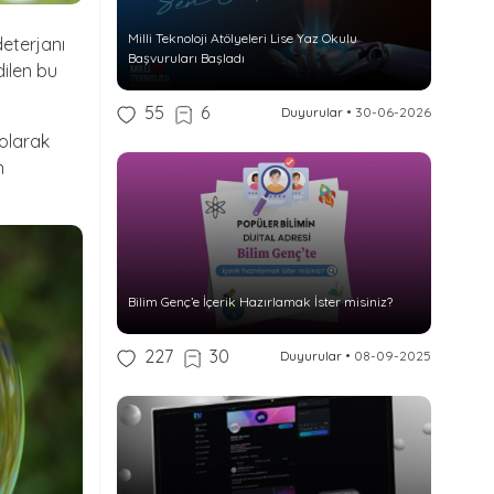
Milli Teknoloji Atölyeleri Lise Yaz Okulu
eterjanı
Başvuruları Başladı
dilen bu
55
6
Duyurular
•
30-06-2026
 olarak
n
Bilim Genç’e İçerik Hazırlamak İster misiniz?
227
30
Duyurular
•
08-09-2025