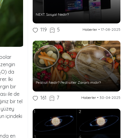
NEXT Sosyal Nedir?
119
5
Haberler
•
17-08-2025
polar
 zengin
O) da
2
er. İki
Pestisit Nedir? Pestisitler Zararlı mıdır?
rgin bir
sı ile de
161
7
Haberler
•
30-04-2025
niz bir tel
a yüzey
un içindeki
ında en