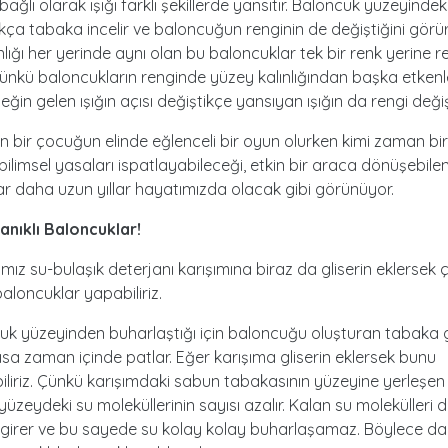
 bağlı olarak ışığı farklı şekillerde yansıtır. Baloncuk yüzeyindek
kça tabaka incelir ve baloncuğun renginin de değiştiğini görü
nlığı her yerinde aynı olan bu baloncuklar tek bir renk yerine 
ünkü baloncukların renginde yüzey kalınlığından başka etkenle
ğin gelen ışığın açısı değiştikçe yansıyan ışığın da rengi değiş
 bir çocuğun elinde eğlenceli bir oyun olurken kimi zaman bir
n bilimsel yasaları ispatlayabileceği, etkin bir araca dönüşebile
r daha uzun yıllar hayatımızda olacak gibi görünüyor.
nıklı Baloncuklar!
ımız su-bulaşık deterjanı karışımına biraz da gliserin eklersek
baloncuklar yapabiliriz.
uk yüzeyinden buharlaştığı için baloncuğu oluşturan tabaka 
 kısa zaman içinde patlar. Eğer karışıma gliserin eklersek bunu
iliriz. Çünkü karışımdaki sabun tabakasının yüzeyine yerleşen 
üzeydeki su moleküllerinin sayısı azalır. Kalan su molekülleri de
e girer ve bu sayede su kolay kolay buharlaşamaz. Böylece d