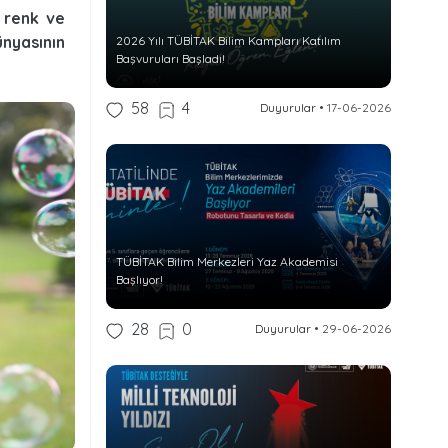
 renk ve
nyasının
2026 Yılı TÜBİTAK Bilim Kampları Katılım
Başvuruları Başladı!
58
4
Duyurular
•
17-06-2026
TÜBİTAK Bilim Merkezleri Yaz Akademisi
Başlıyor!
28
0
Duyurular
•
29-06-2026