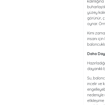
kalınlığına
buharlaştı
yüzey kalı
görünür, ç
oynar. Örne
Kimi zaman
insanı içi
baloncukla
Daha Daya
Hazırladığ
dayanıklı 
Su, balonc
incelir ve
engelleyeb
nedeniyle y
etkileşim