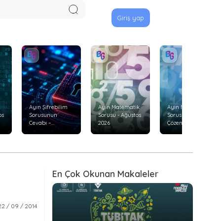
Giriş yap
Ayın Şifrebilim
Ayın Matematik
Ayın Matematik
os
Sorusunun
Sorusu - Ağustos
Sorusunu Doğru
Cevabı –
2026
Çözenler –
Temmuz 2026
Temmuz 2026
En Çok Okunan Makaleler
22 / 09 / 2014