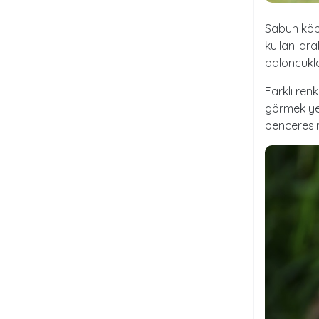
Sabun köpü
kullanılar
baloncukla
Farklı ren
görmek yer
penceresi