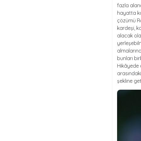
fazla alan
hayatta ka
çözümü Ro
kardeşi, k
alacak ola
yerleşebil
almalarına 
bunları bi
Hikâyede a
arasındaki
şekline ge