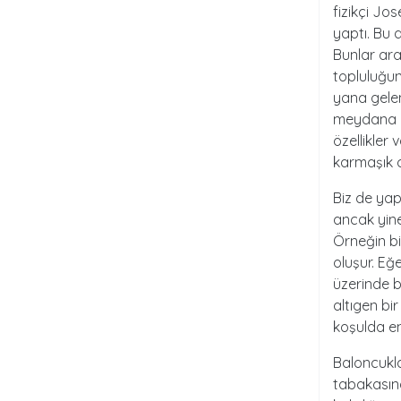
fizikçi Jo
yaptı. Bu 
Bunlar ar
topluluğun
yana gelen
meydana ge
özellikler
karmaşık o
Biz de yap
ancak yine
Örneğin bi
oluşur. Eğ
üzerinde b
altıgen bir
koşulda e
Baloncukla
tabakasınd