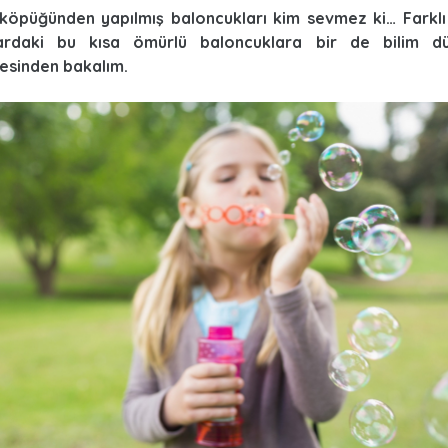
köpüğünden yapılmış baloncukları kim sevmez ki… Farklı
ardaki bu kısa ömürlü baloncuklara bir de bilim dü
esinden bakalım.