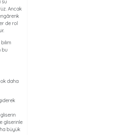
i su
rüz. Ancak
rengârenk
r de rol
ir.
 bilim
n bu
 çok daha
giderek
gliserin
 gliserinle
aha büyük