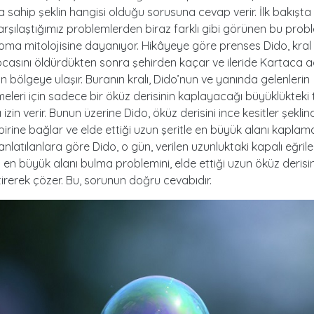
a sahip şeklin hangisi olduğu sorusuna cevap verir. İlk bakışta
rşılaştığımız problemlerden biraz farklı gibi görünen bu prob
ma mitolojisine dayanıyor. Hikâyeye göre prenses Dido, kral
ocasını öldürdükten sonra şehirden kaçar ve ileride Kartaca a
n bölgeye ulaşır. Buranın kralı, Dido’nun ve yanında gelenlerin
meleri için sadece bir öküz derisinin kaplayacağı büyüklükteki
izin verir. Bunun üzerine Dido, öküz derisini ince kesitler şeklin
rbirine bağlar ve elde ettiği uzun şeritle en büyük alanı kaplama
nlatılanlara göre Dido, o gün, verilen uzunluktaki kapalı eğrile
 en büyük alanı bulma problemini, elde ettiği uzun öküz deris
tirerek çözer. Bu, sorunun doğru cevabıdır.