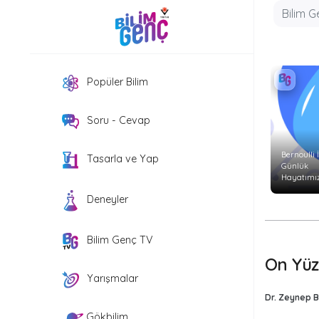
Popüler Bilim
Soru - Cevap
Bernoulli İ
Tasarla ve Yap
Günlük
Hayatımız
Etkiler?
Deneyler
Bilim Genç TV
On Yüz
Yarışmalar
Dr. Zeynep Bi
Gökbilim