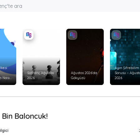
lkesi
Ayın Şifrebilim
Satranç Ağustos
Ağustos 2026’da
Sorusu – Ağust
ı Nasıl
2026
Gökyüzü
2026
 Bin Baloncuk!
lgici