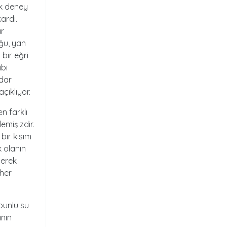
ok deney
ardı.
ar
ğu, yan
bir eğri
ibi
adar
açıklıyor.
n farklı
emişizdir.
bir kısım
k olanın
lerek
 her
bunlu su
anın