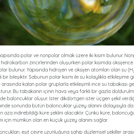
pısında polar ve nonpolar olmak üzere iki kısım bulunur. Non
 hidrokarbon zincirlerinden oluşurken polar kısımda oksijence
lar bulunur. Yapısında hidrojen ve oksijen atomları olan su (H
ı bir bileşiktir. Sabunun polar kısmı ile su kolaylıkla etkileşime gir
r arasında kalan polar gruplarla etkileşimli ince su tabakası ge
turur. Bu tabakanın içinin hava veya farklı bir gazla doldurulma
de baloncuklar oluşur. İster dikdörtgen ister üçgen şekil verdiği
eninde sonunda bütün baloncuklar yüzey alanını dolayısıyla d
an aza indirebildiği küre şeklini alacaktır. Çünkü küre, baloncuğ
 için mümkün olan en küçük yüzey alanını sağlar.
ncukları, eşit çevre uzunluğuna sahip düzlemsel şekiller aras