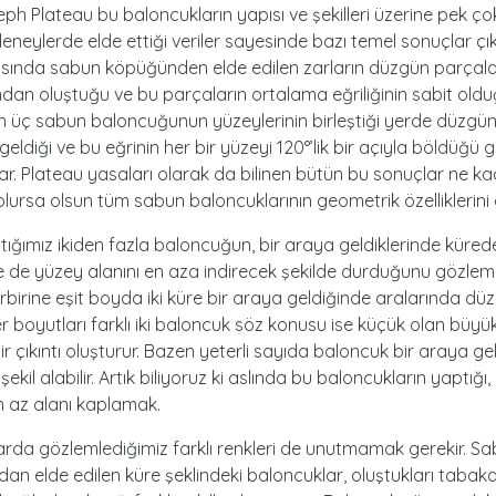
seph Plateau bu baloncukların yapısı ve şekilleri üzerine pek ç
deneylerde elde ettiği veriler sayesinde bazı temel sonuçlar çık
asında sabun köpüğünden elde edilen zarların düzgün parçal
dan oluştuğu ve bu parçaların ortalama eğriliğinin sabit oldu
 üç sabun baloncuğunun yüzeylerinin birleştiği yerde düzgün 
ldiği ve bu eğrinin her bir yüzeyi 120°’lik bir açıyla böldüğü g
 var. Plateau yasaları olarak da bilinen bütün bu sonuçlar ne k
lursa olsun tüm sabun baloncuklarının geometrik özelliklerini 
tığımız ikiden fazla baloncuğun, bir araya geldiklerinde kürede
 de yüzey alanını en aza indirecek şekilde durduğunu gözleml
rbirine eşit boyda iki küre bir araya geldiğinde aralarında düz 
er boyutları farklı iki baloncuk söz konusu ise küçük olan büyü
ir çıkıntı oluşturur. Bazen yeterli sayıda baloncuk bir araya ge
 şekil alabilir. Artık biliyoruz ki aslında bu baloncukların yaptığı,
n az alanı kaplamak.
rda gözlemlediğimiz farklı renkleri de unutmamak gerekir. Sa
an elde edilen küre şeklindeki baloncuklar, oluştukları tabak