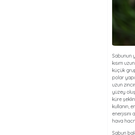
Sabunun ya
kısım uzun
küçük grup
polar yapıl
uzun zinci
yüzey oluş
küre şeklin
kullanın, 
enerjisini 
hava hacmi
Sabun balo