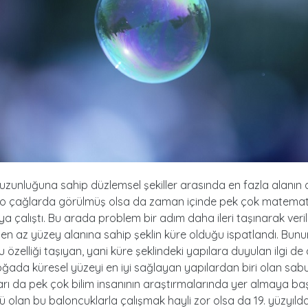
 uzunluğuna sahip düzlemsel şekiller arasında en fazla alanın 
 o çağlarda görülmüş olsa da zaman içinde pek çok matemat
a çalıştı. Bu arada problem bir adım daha ileri taşınarak veril
 en az yüzey alanına sahip şeklin küre olduğu ispatlandı. Bunu
özelliği taşıyan, yani küre şeklindeki yapılara duyulan ilgi de a
ada küresel yüzeyi en iyi sağlayan yapılardan biri olan sab
rı da pek çok bilim insanının araştırmalarında yer almaya baş
ü olan bu baloncuklarla çalışmak hayli zor olsa da 19. yüzyılda