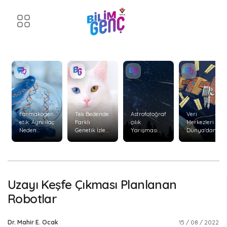
Farmakogen
Tek Bedende
Astrofotoğraf
Veri
etik: Aynı İlaç
Farklı
çılık
Merkezleri
Neden
Genetik İzler:
Yarışması
Dünya'dan
Herkeste
Kimerizm
Başvuruları
Uzaya
Aynı Etkiyi
Başladı
Taşınabilir
Göstermiyor
mi?
?
Uzayı Keşfe Çıkması Planlanan
Robotlar
Dr. Mahir E. Ocak
15 / 08 / 2022