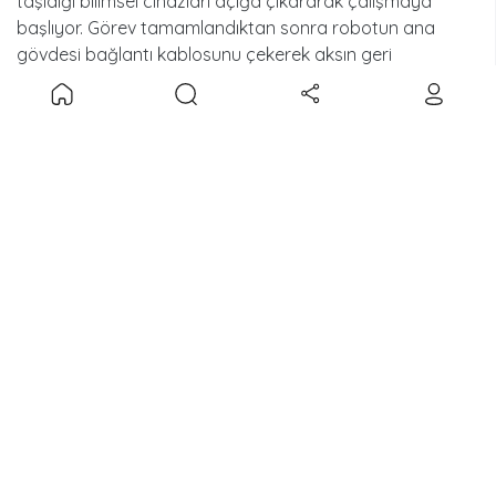
taşıdığı bilimsel cihazları açığa çıkararak çalışmaya
başlıyor. Görev tamamlandıktan sonra robotun ana
gövdesi bağlantı kablosunu çekerek aksın geri
dönmesini ve yeniden gövdeyle bütünleşmesini sağlıyor.