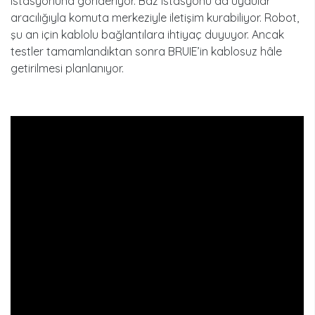
istasyonuna gönderiyor. Baz istasyonu da uydular
aracılığıyla komuta merkeziyle iletişim kurabiliyor. Robot,
şu an için kablolu bağlantılara ihtiyaç duyuyor. Ancak
testler tamamlandıktan sonra BRUIE’in kablosuz hâle
getirilmesi planlanıyor.