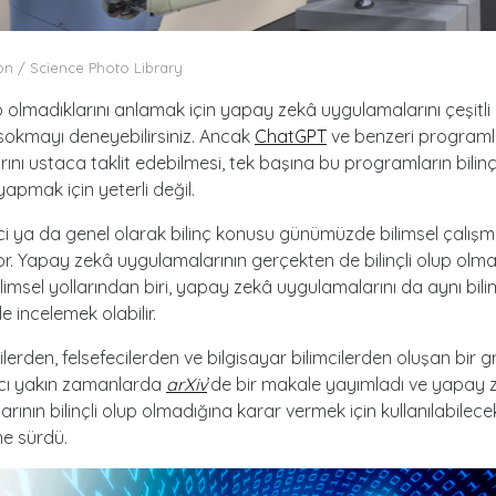
n / Science Photo Library
lup olmadıklarını anlamak için yapay zekâ uygulamalarını çeşitli
 sokmayı deneyebilirsiniz. Ancak
ChatGPT
ve benzeri programl
rını ustaca taklit edebilmesi, tek başına bu programların bilinç
yapmak için yeterli değil.
nci ya da genel olarak bilinç konusu günümüzde bilimsel çalış
r. Yapay zekâ uygulamalarının gerçekten de bilinçli olup olmad
limsel yollarından biri, yapay zekâ uygulamalarını da aynı bili
e incelemek olabilir.
cilerden, felsefecilerden ve bilgisayar bilimcilerden oluşan bir 
cı yakın zamanlarda
arXiv
’de bir makale yayımladı ve yapay 
rının bilinçli olup olmadığına karar vermek için kullanılabilecek
ne sürdü.