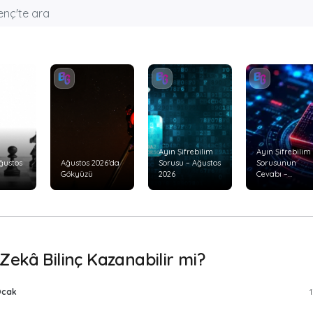
Ayın Şifrebilim
Ayın Şifrebilim
ğustos
Ağustos 2026’da
Sorusu – Ağustos
Sorusunun
Gökyüzü
2026
Cevabı –
Temmuz 2026
Zekâ Bilinç Kazanabilir mi?
 Ocak