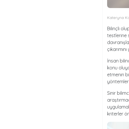
Kateryna Ko
Bilinçli o
testlerine
davranışla
çıkarımını 
İnsan bili
konu oluyo
etmenin bi
yöntemlerl
Sinir bilim
araştırma
uygulamala
kriterler ö