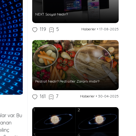
NEXT Sosyal Nedir?
119
5
Haberler
•
17-08-2025
Pestisit Nedir? Pestisitler Zararlı mıdır?
161
7
Haberler
•
30-04-2025
lar var. Bu
mlanan
ilinç