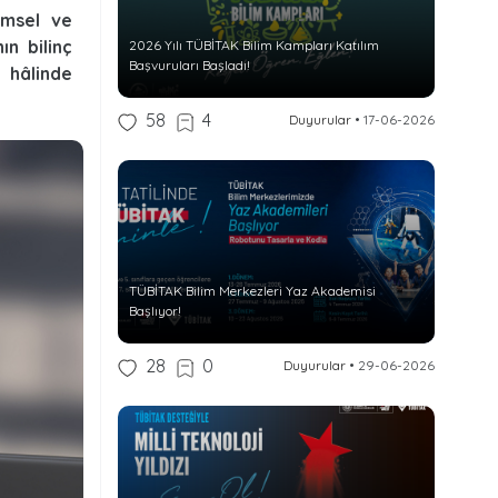
imsel ve
n bilinç
2026 Yılı TÜBİTAK Bilim Kampları Katılım
Başvuruları Başladı!
 hâlinde
58
4
Duyurular
•
17-06-2026
TÜBİTAK Bilim Merkezleri Yaz Akademisi
Başlıyor!
28
0
Duyurular
•
29-06-2026