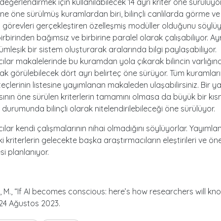
değerlendirmek için kullanılabilecek 14 ayrı kriter öne sürülüyo
rine öne sürülmüş kuramlardan biri, bilinçli canlılarda görme 
sel görevleri gerçekleştiren özelleşmiş modüller olduğunu söylüy
irbirinden bağımsız ve birbirine paralel olarak çalışabiliyor. Ay
ümleşik bir sistem oluşturarak aralarında bilgi paylaşabiliyor.
ılar makalelerinde bu kuramdan yola çıkarak bilincin varlığınd
rak görülebilecek dört ayrı belirteç öne sürüyor. Tüm kuramlar
irteçlerinin listesine yayımlanan makaleden ulaşabilirsiniz. Bir 
nın öne sürülen kriterlerin tamamını olmasa da büyük bir kıs
durumunda bilinçli olarak nitelendirilebileceği öne sürülüyor.
ılar kendi çalışmalarının nihai olmadığını söylüyorlar. Yayımla
kriterlerin gelecekte başka araştırmacıların eleştirileri ve öner
esi planlanıyor.
 M., “If AI becomes conscious: here’s how researchers will kno
 24 Ağustos 2023.