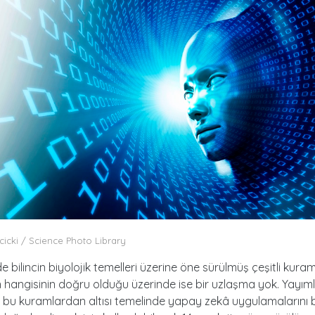
cicki / Science Photo Library
bilincin biyolojik temelleri üzerine öne sürülmüş çeşitli kuram
 hangisinin doğru olduğu üzerinde ise bir uzlaşma yok. Yayı
bu kuramlardan altısı temelinde yapay zekâ uygulamalarını b