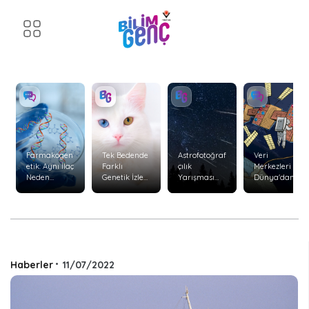
Farmakogen
Tek Bedende
Astrofotoğraf
Veri
etik: Aynı İlaç
Farklı
çılık
Merkezleri
Neden
Genetik İzler:
Yarışması
Dünya'dan
Herkeste
Kimerizm
Başvuruları
Uzaya
Aynı Etkiyi
Başladı
Taşınabilir
Göstermiyor
mi?
?
Haberler
•
11/07/2022