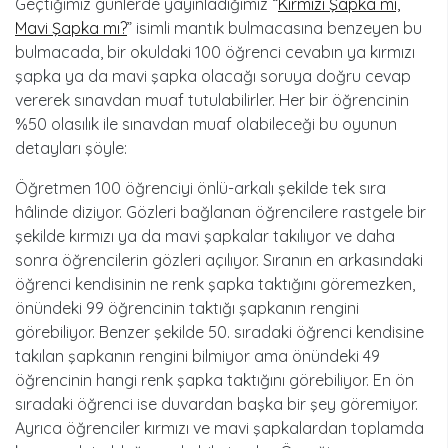
Geçtiğimiz günlerde yayınladığımız “
Kırmızı Şapka mı,
Mavi Şapka mı?
” isimli mantık bulmacasına benzeyen bu
bulmacada, bir okuldaki 100 öğrenci cevabın ya kırmızı
şapka ya da mavi şapka olacağı soruya doğru cevap
vererek sınavdan muaf tutulabilirler. Her bir öğrencinin
%50 olasılık ile sınavdan muaf olabileceği bu oyunun
detayları şöyle:
Öğretmen 100 öğrenciyi önlü-arkalı şekilde tek sıra
hâlinde diziyor. Gözleri bağlanan öğrencilere rastgele bir
şekilde kırmızı ya da mavi şapkalar takılıyor ve daha
sonra öğrencilerin gözleri açılıyor. Sıranın en arkasındaki
öğrenci kendisinin ne renk şapka taktığını göremezken,
önündeki 99 öğrencinin taktığı şapkanın rengini
görebiliyor. Benzer şekilde 50. sıradaki öğrenci kendisine
takılan şapkanın rengini bilmiyor ama önündeki 49
öğrencinin hangi renk şapka taktığını görebiliyor. En ön
sıradaki öğrenci ise duvardan başka bir şey göremiyor.
Ayrıca öğrenciler kırmızı ve mavi şapkalardan toplamda