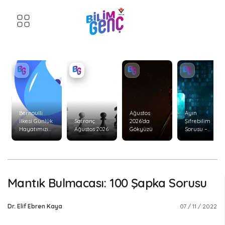
Bernoulli
Ağustos
Ayın
İlkesi Günlük
Satranç
2026’da
Şifrebilim
Hayatımızı
Ağustos 2026
Gökyüzü
Sorusu –
Nasıl Etkiler?
Ağustos 2026
Mantık Bulmacası: 100 Şapka Sorusu
Dr. Elif Ebren Kaya
07 / 11 / 2022