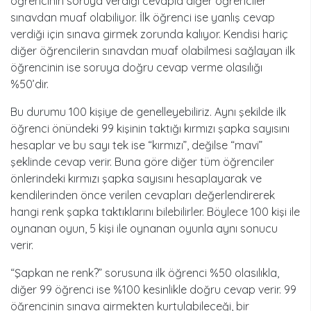
öğrencinin soruya verdiği cevapla diğer öğrenciler
sınavdan muaf olabiliyor. İlk öğrenci ise yanlış cevap
verdiği için sınava girmek zorunda kalıyor. Kendisi hariç
diğer öğrencilerin sınavdan muaf olabilmesi sağlayan ilk
öğrencinin ise soruya doğru cevap verme olasılığı
%50’dir.
Bu durumu 100 kişiye de genelleyebiliriz. Aynı şekilde ilk
öğrenci önündeki 99 kişinin taktığı kırmızı şapka sayısını
hesaplar ve bu sayı tek ise “kırmızı”, değilse “mavi”
şeklinde cevap verir. Buna göre diğer tüm öğrenciler
önlerindeki kırmızı şapka sayısını hesaplayarak ve
kendilerinden önce verilen cevapları değerlendirerek
hangi renk şapka taktıklarını bilebilirler. Böylece 100 kişi ile
oynanan oyun, 5 kişi ile oynanan oyunla aynı sonucu
verir.
“Şapkan ne renk?” sorusuna ilk öğrenci %50 olasılıkla,
diğer 99 öğrenci ise %100 kesinlikle doğru cevap verir. 99
öğrencinin sınava girmekten kurtulabileceği, bir