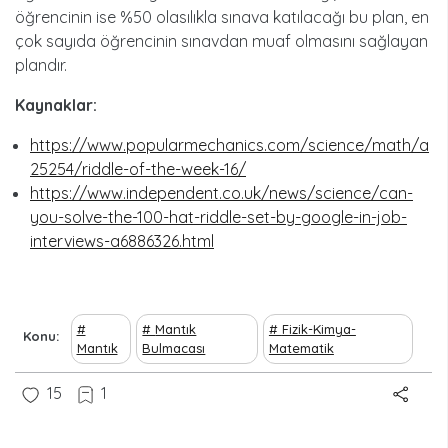
öğrencinin ise %50 olasılıkla sınava katılacağı bu plan, en
çok sayıda öğrencinin sınavdan muaf olmasını sağlayan
plandır.
Kaynaklar:
https://www.popularmechanics.com/science/math/a
25254/riddle-of-the-week-16/
https://www.independent.co.uk/news/science/can-
you-solve-the-100-hat-riddle-set-by-google-in-job-
interviews-a6886326.html
Mantık
Fizik-Kimya-
Konu
Mantık
Bulmacası
Matematik
15
1