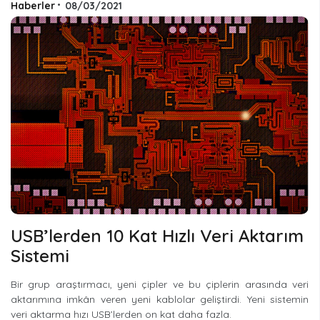
Haberler
•
08/03/2021
USB’lerden 10 Kat Hızlı Veri Aktarım
Sistemi
Bir grup araştırmacı, yeni çipler ve bu çiplerin arasında veri
aktarımına imkân veren yeni kablolar geliştirdi. Yeni sistemin
veri aktarma hızı USB’lerden on kat daha fazla.