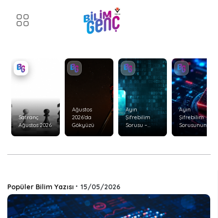
Ağustos
Ayın
Ayın
Satranç
2026’da
Şifrebilim
Şifrebilim
Ağustos 2026
Gökyüzü
Sorusu –
Sorusunun
Ağustos 2026
Cevabı –
Temmuz
2026
Popüler Bilim Yazısı
•
15/05/2026