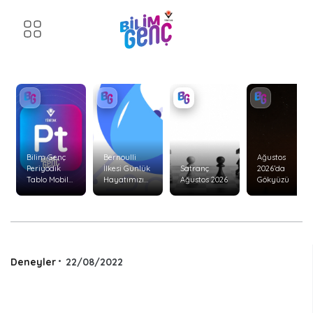
Bilim Genç
Bernoulli
Ağustos
Periyodik
İlkesi Günlük
Satranç
2026’da
Tablo Mobil
Hayatımızı
Ağustos 2026
Gökyüzü
Uygulaması
Nasıl Etkiler?
Yenilendi!
Deneyler
•
22/08/2022