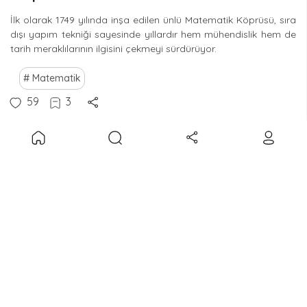
İlk olarak 1749 yılında inşa edilen ünlü Matematik Köprüsü, sıra
dışı yapım tekniği sayesinde yıllardır hem mühendislik hem de
tarih meraklılarının ilgisini çekmeyi sürdürüyor.
Matematik
59
3
Ayın Matematik Sorusu
•
03/06/2025