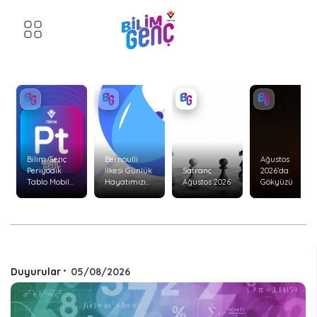
Bilim Genç
Bernoulli
Ağustos
Periyodik
İlkesi Günlük
Satranç
2026’da
Tablo Mobil
Hayatımızı
Ağustos 2026
Gökyüzü
Uygulaması
Nasıl Etkiler?
Yenilendi!
Duyurular
•
05/08/2026